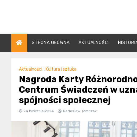
Skip
to
content
STRONA GŁÓWNA
AKTUALNOŚCI
HISTORI
Aktualności
,
Kultura i sztuka
Nagroda Karty Różnorodno
Centrum Świadczeń w uzna
spójności społecznej
24 kwietnia 2024
Radosław Tomczak