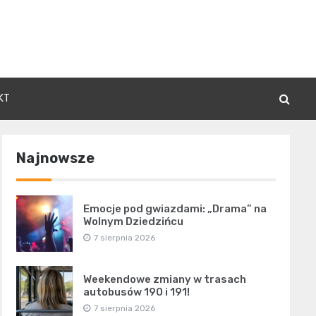
KT
Najnowsze
Emocje pod gwiazdami: „Drama” na
Wolnym Dziedzińcu
7 sierpnia 2026
Weekendowe zmiany w trasach
autobusów 190 i 191!
7 sierpnia 2026