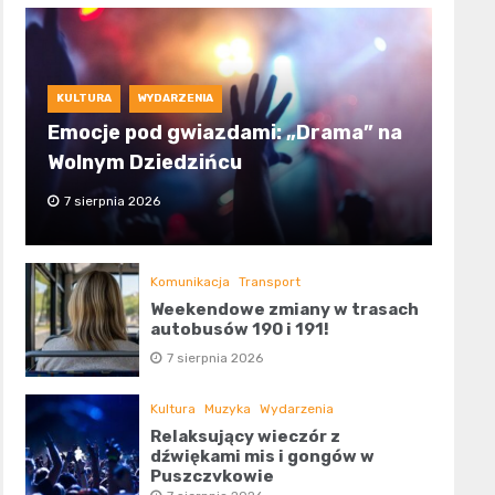
KULTURA
WYDARZENIA
Emocje pod gwiazdami: „Drama” na
Wolnym Dziedzińcu
7 sierpnia 2026
Komunikacja
Transport
Weekendowe zmiany w trasach
autobusów 190 i 191!
7 sierpnia 2026
Kultura
Muzyka
Wydarzenia
Relaksujący wieczór z
dźwiękami mis i gongów w
Puszczykowie