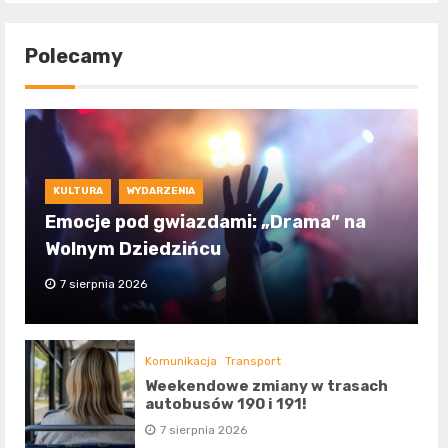
Polecamy
KULTURA
WYDARZENIA
Emocje pod gwiazdami: „Drama” na
Wolnym Dziedzińcu
7 sierpnia 2026
Komunikacja
Transport
Weekendowe zmiany w trasach
autobusów 190 i 191!
7 sierpnia 2026