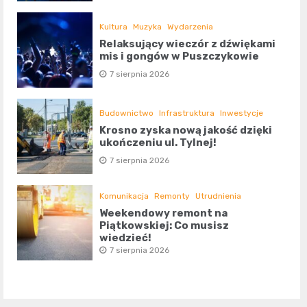
Kultura
Muzyka
Wydarzenia
Relaksujący wieczór z dźwiękami
mis i gongów w Puszczykowie
7 sierpnia 2026
Budownictwo
Infrastruktura
Inwestycje
Krosno zyska nową jakość dzięki
ukończeniu ul. Tylnej!
7 sierpnia 2026
Komunikacja
Remonty
Utrudnienia
Weekendowy remont na
Piątkowskiej: Co musisz
wiedzieć!
7 sierpnia 2026