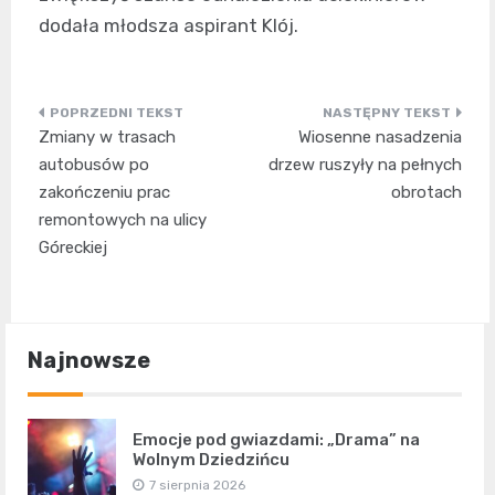
dodała młodsza aspirant Klój.
Nawigacja
Zmiany w trasach
Wiosenne nasadzenia
wpisu
autobusów po
drzew ruszyły na pełnych
zakończeniu prac
obrotach
remontowych na ulicy
Góreckiej
Najnowsze
Emocje pod gwiazdami: „Drama” na
Wolnym Dziedzińcu
7 sierpnia 2026