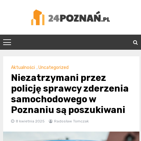
Skip
to
content
24Poznań.pl
Aktualności
,
Uncategorized
Niezatrzymani przez
policję sprawcy zderzenia
samochodowego w
Poznaniu są poszukiwani
8 kwietnia 2025
Radosław Tomczak