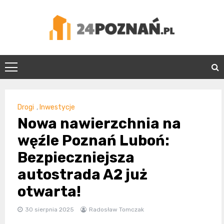
Skip
to
content
24Poznań.pl
Drogi
,
Inwestycje
Nowa nawierzchnia na
węźle Poznań Luboń:
Bezpieczniejsza
autostrada A2 już
otwarta!
30 sierpnia 2025
Radosław Tomczak