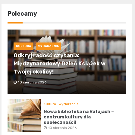
Polecamy
KULTURA
WYDARZENIA
Odkryj radość czytania:
Międzynarodowy Dzień Książek w
Twojej okolicy!
10 sierpnia 2026
Kultura
Wydarzenia
Nowa biblioteka na Ratajach –
centrum kultury dla
społeczności!
10 sierpnia 2026