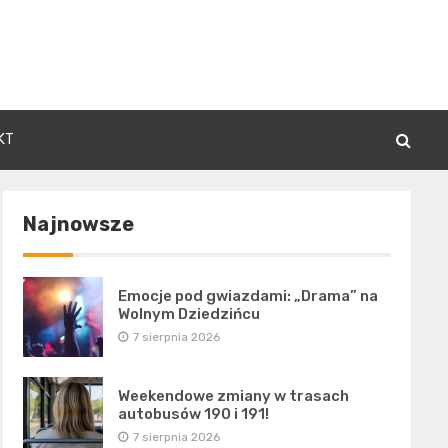
KT
Najnowsze
Emocje pod gwiazdami: „Drama” na
Wolnym Dziedzińcu
7 sierpnia 2026
Weekendowe zmiany w trasach
autobusów 190 i 191!
7 sierpnia 2026