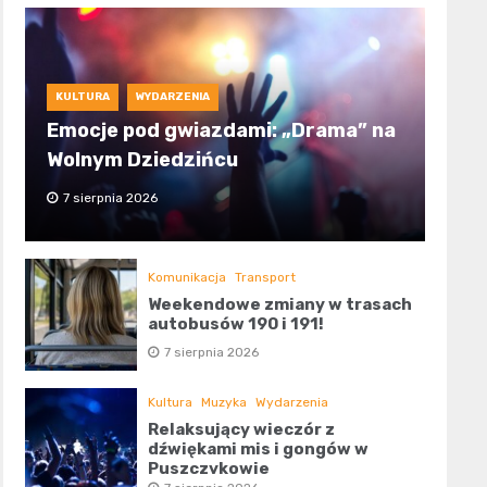
KULTURA
WYDARZENIA
Emocje pod gwiazdami: „Drama” na
Wolnym Dziedzińcu
7 sierpnia 2026
Komunikacja
Transport
Weekendowe zmiany w trasach
autobusów 190 i 191!
7 sierpnia 2026
Kultura
Muzyka
Wydarzenia
Relaksujący wieczór z
dźwiękami mis i gongów w
Puszczykowie