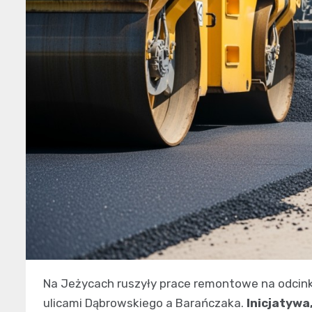
Na Jeżycach ruszyły prace remontowe na odcinku
ulicami Dąbrowskiego a Barańczaka.
Inicjatyw