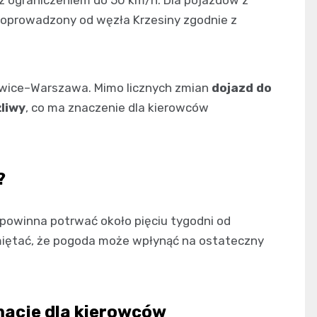
z ograniczeniem do 50 km/h. Dla pojazdów z
poprowadzony od węzła Krzesiny zgodnie z
owice–Warszawa. Mimo licznych zmian
dojazd do
żliwy
, co ma znaczenie dla kierowców
?
powinna potrwać około pięciu tygodni od
miętać, że pogoda może wpłynąć na ostateczny
macje dla kierowców