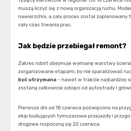
tysięcy kierowców w regionie. Od 18 czerwca ru
muszą liczyć się z nową organizacją ruchu. Mode
nawierzchni, a cały proces został zaplanowany 
cały czas trwania prac.
Jak będzie przebiegał remont?
Zakres robót obejmuje wymianę warstwy ścieral
zorganizowane etapami, by nie sparaliżować ruc
być utrzymana
– nawet w trakcie najbardziej 
zostaną całkowicie odcięci od autostrady i głó
Pierwsze dni od 18 czerwca poświęcono na przy
ekip budujących tymczasowe przejazdy i przyg
drogowe rozpoczną się 22 czerwca.