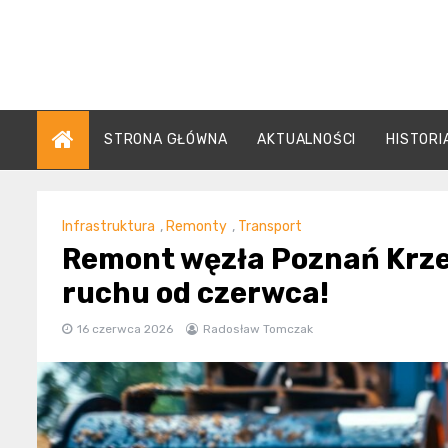
Skip
to
content
STRONA GŁÓWNA
AKTUALNOŚCI
HISTORI
Infrastruktura
,
Remonty
,
Transport
Remont węzła Poznań Krze
ruchu od czerwca!
16 czerwca 2026
Radosław Tomczak