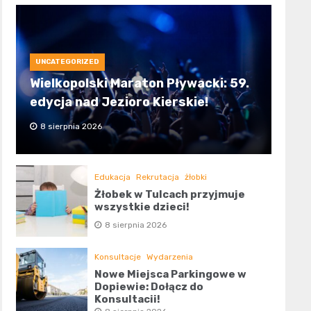
UNCATEGORIZED
Wielkopolski Maraton Pływacki: 59.
edycja nad Jezioro Kierskie!
8 sierpnia 2026
Edukacja
Rekrutacja
żłobki
Żłobek w Tulcach przyjmuje
wszystkie dzieci!
8 sierpnia 2026
Konsultacje
Wydarzenia
Nowe Miejsca Parkingowe w
Dopiewie: Dołącz do
Konsultacji!