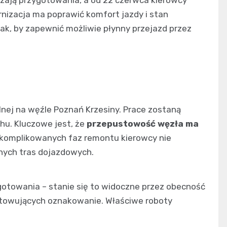
szają przygotowania, a od 22 czerwca kierowcy
rnizacja ma poprawić komfort jazdy i stan
tak, by zapewnić możliwie płynny przejazd przez
nej na węźle Poznań Krzesiny. Prace zostaną
hu. Kluczowe jest, że
przepustowość węzła ma
skomplikowanych faz remontu kierowcy nie
wnych tras dojazdowych.
gotowania – stanie się to widoczne przez obecność
otowujących oznakowanie. Właściwe roboty