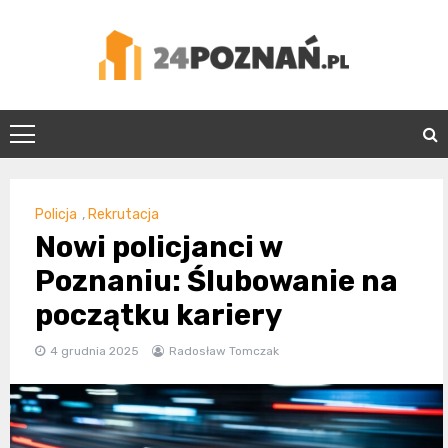
Skip
to
content
24Poznań.pl
Policja
,
Rekrutacja
Nowi policjanci w
Poznaniu: Ślubowanie na
początku kariery
4 grudnia 2025
Radosław Tomczak