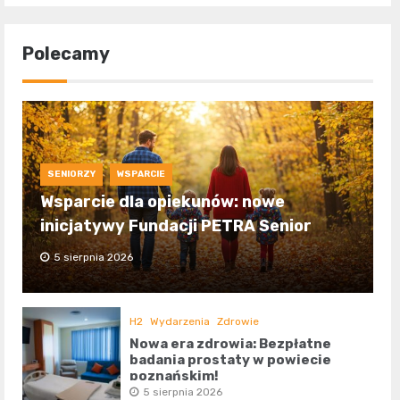
Polecamy
SENIORZY
WSPARCIE
Wsparcie dla opiekunów: nowe
inicjatywy Fundacji PETRA Senior
5 sierpnia 2026
H2
Wydarzenia
Zdrowie
Nowa era zdrowia: Bezpłatne
badania prostaty w powiecie
poznańskim!
5 sierpnia 2026