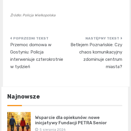
Źródło: Policja Wielkopolska
Nawigacja
Przemoc domowa w
Betlejem Poznańskie: Czy
wpisu
Gostyniu: Policja
chaos komunikacyjny
interweniuje czterokrotnie
zdominuje centrum
w tydzień
miasta?
Najnowsze
Wsparcie dla opiekunów: nowe
inicjatywy Fundacji PETRA Senior
5 sierpnia 2026