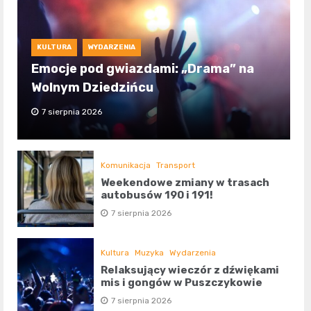
KULTURA
WYDARZENIA
Emocje pod gwiazdami: „Drama” na
Wolnym Dziedzińcu
7 sierpnia 2026
Komunikacja
Transport
Weekendowe zmiany w trasach
autobusów 190 i 191!
7 sierpnia 2026
Kultura
Muzyka
Wydarzenia
Relaksujący wieczór z dźwiękami
mis i gongów w Puszczykowie
7 sierpnia 2026