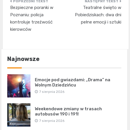
Nawigacja
Bezpieczne poranki w
Teatralne święto w
wpisu
Poznaniu: policja
Pobiedziskach: dwa dni
kontroluje trzeźwość
pełne emocji i sztuki
kierowców
Najnowsze
Emocje pod gwiazdami: „Drama” na
Wolnym Dziedzińcu
7 sierpnia 2026
Weekendowe zmiany w trasach
autobusów 190 i 191!
7 sierpnia 2026