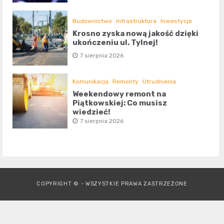
Budownictwo
Infrastruktura
Inwestycje
Krosno zyska nową jakość dzięki
ukończeniu ul. Tylnej!
7 sierpnia 2026
Komunikacja
Remonty
Utrudnienia
Weekendowy remont na
Piątkowskiej: Co musisz
wiedzieć!
7 sierpnia 2026
COPYRIGHT © - WSZYSTKIE PRAWA ZASTRZEŻONE