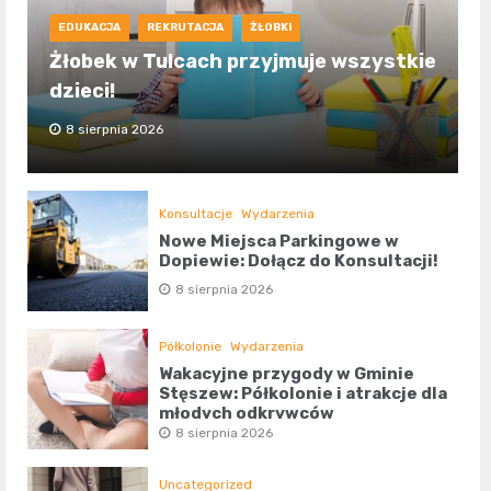
EDUKACJA
REKRUTACJA
ŻŁOBKI
Żłobek w Tulcach przyjmuje wszystkie
dzieci!
8 sierpnia 2026
Konsultacje
Wydarzenia
Nowe Miejsca Parkingowe w
Dopiewie: Dołącz do Konsultacji!
8 sierpnia 2026
Półkolonie
Wydarzenia
Wakacyjne przygody w Gminie
Stęszew: Półkolonie i atrakcje dla
młodych odkrywców
8 sierpnia 2026
Uncategorized