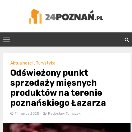
Skip
to
content
24Poznań.pl
Aktualności
,
Turystyka
Odświeżony punkt
sprzedaży mięsnych
produktów na terenie
poznańskiego Łazarza
11 marca 2025
Radosław Tomczak