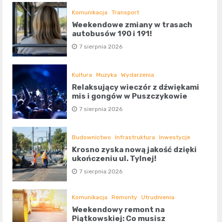
Komunikacja
Transport
Weekendowe zmiany w trasach
autobusów 190 i 191!
7 sierpnia 2026
Kultura
Muzyka
Wydarzenia
Relaksujący wieczór z dźwiękami
mis i gongów w Puszczykowie
7 sierpnia 2026
Budownictwo
Infrastruktura
Inwestycje
Krosno zyska nową jakość dzięki
ukończeniu ul. Tylnej!
7 sierpnia 2026
Komunikacja
Remonty
Utrudnienia
Weekendowy remont na
Piątkowskiej: Co musisz