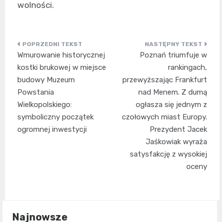
wolności.
Nawigacja
Wmurowanie historycznej
Poznań triumfuje w
wpisu
kostki brukowej w miejsce
rankingach,
budowy Muzeum
przewyższając Frankfurt
Powstania
nad Menem. Z dumą
Wielkopolskiego:
ogłasza się jednym z
symboliczny początek
czołowych miast Europy.
ogromnej inwestycji
Prezydent Jacek
Jaśkowiak wyraża
satysfakcję z wysokiej
oceny
Najnowsze