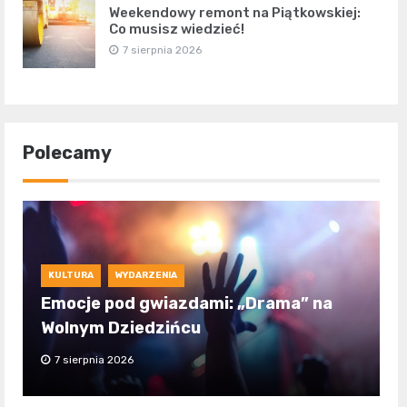
Weekendowy remont na Piątkowskiej:
Co musisz wiedzieć!
7 sierpnia 2026
Polecamy
KULTURA
WYDARZENIA
Emocje pod gwiazdami: „Drama” na
Wolnym Dziedzińcu
7 sierpnia 2026