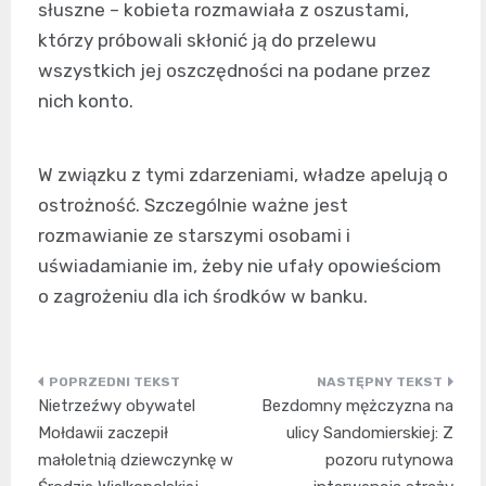
słuszne – kobieta rozmawiała z oszustami,
którzy próbowali skłonić ją do przelewu
wszystkich jej oszczędności na podane przez
nich konto.
W związku z tymi zdarzeniami, władze apelują o
ostrożność. Szczególnie ważne jest
rozmawianie ze starszymi osobami i
uświadamianie im, żeby nie ufały opowieściom
o zagrożeniu dla ich środków w banku.
Nawigacja
Nietrzeźwy obywatel
Bezdomny mężczyzna na
wpisu
Mołdawii zaczepił
ulicy Sandomierskiej: Z
małoletnią dziewczynkę w
pozoru rutynowa