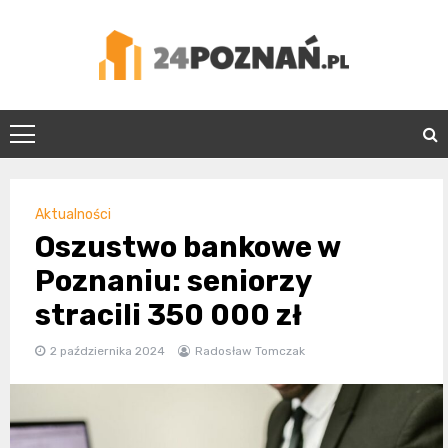
Skip
to
content
24Poznań.pl
Aktualności
Oszustwo bankowe w
Poznaniu: seniorzy
stracili 350 000 zł
2 października 2024
Radosław Tomczak