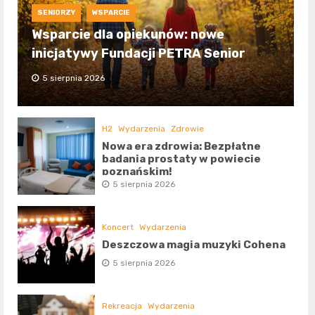
SENIORZY
WSPARCIE
Wsparcie dla opiekunów: nowe
inicjatywy Fundacji PETRA Senior
5 sierpnia 2026
H2
Wydarzenia
Zdrowie
Nowa era zdrowia: Bezpłatne
badania prostaty w powiecie
poznańskim!
5 sierpnia 2026
Koncert
Wydarzenia
Deszczowa magia muzyki Cohena
5 sierpnia 2026
Rekreacja
Wydarzenia