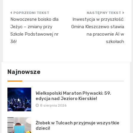
Nawigacja
Nowoczesne boisko dla
Inwestycja w przyszłość:
wpisu
Jeżyc – zmiany przy
Gmina Kleszczewo stawia
Szkole Podstawowej nr
na pracownie AI w
36!
szkołach
Najnowsze
Wielkopolski Maraton Pływacki: 59.
edycja nad Jezioro Kierskie!
8 sierpnia 2026
Żłobek w Tulcach przyjmuje wszystkie
dzieci!