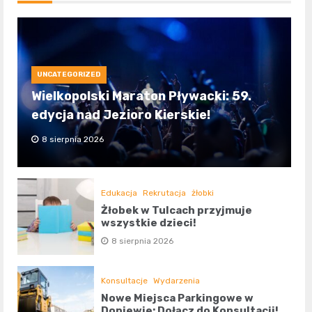
UNCATEGORIZED
Wielkopolski Maraton Pływacki: 59.
edycja nad Jezioro Kierskie!
8 sierpnia 2026
Edukacja
Rekrutacja
żłobki
Żłobek w Tulcach przyjmuje
wszystkie dzieci!
8 sierpnia 2026
Konsultacje
Wydarzenia
Nowe Miejsca Parkingowe w
Dopiewie: Dołącz do Konsultacji!