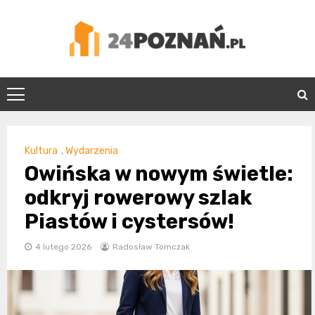
Skip
to
content
24Poznań.pl
Kultura
,
Wydarzenia
Owińska w nowym świetle:
odkryj rowerowy szlak
Piastów i cystersów!
4 lutego 2026
Radosław Tomczak