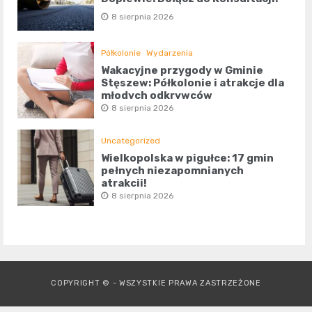
8 sierpnia 2026
Półkolonie
Wydarzenia
Wakacyjne przygody w Gminie
Stęszew: Półkolonie i atrakcje dla
młodych odkrywców
8 sierpnia 2026
Uncategorized
Wielkopolska w pigułce: 17 gmin
pełnych niezapomnianych
atrakcji!
8 sierpnia 2026
COPYRIGHT © - WSZYSTKIE PRAWA ZASTRZEŻONE