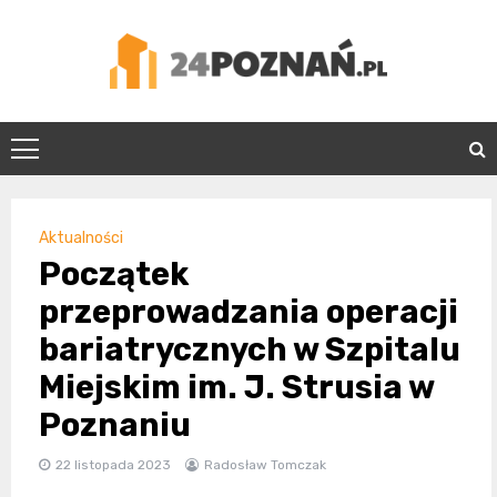
Skip
to
content
24Poznań.pl
Aktualności
Początek
przeprowadzania operacji
bariatrycznych w Szpitalu
Miejskim im. J. Strusia w
Poznaniu
22 listopada 2023
Radosław Tomczak