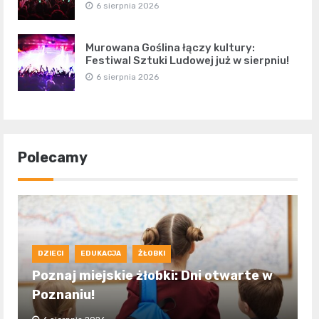
6 sierpnia 2026
Murowana Goślina łączy kultury:
Festiwal Sztuki Ludowej już w sierpniu!
6 sierpnia 2026
Polecamy
DZIECI
EDUKACJA
ŻŁOBKI
Poznaj miejskie żłobki: Dni otwarte w
Poznaniu!