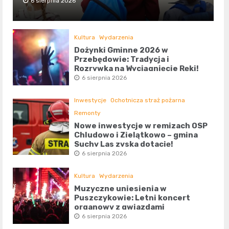
6 sierpnia 2026
Kultura
Wydarzenia
Dożynki Gminne 2026 w
Przebędowie: Tradycja i
Rozrywka na Wyciągnięcie Ręki!
6 sierpnia 2026
Inwestycje
Ochotnicza straż pożarna
Remonty
Nowe inwestycje w remizach OSP
Chludowo i Zielątkowo – gmina
Suchy Las zyska dotację!
6 sierpnia 2026
Kultura
Wydarzenia
Muzyczne uniesienia w
Puszczykowie: Letni koncert
organowy z gwiazdami
6 sierpnia 2026