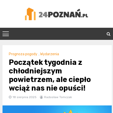
Skip
to
content
24Poznań.pl
Prognoza pogody
,
Wydarzenia
Początek tygodnia z
chłodniejszym
powietrzem, ale ciepło
wciąż nas nie opuści!
18 sierpnia 2025
Radosław Tomczak