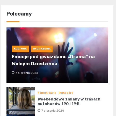
Polecamy
KULTURA
WYDARZENIA
Emocje pod gwiazdami: „Drama” na
Wolnym Dziedzińcu
7 sierpnia 2026
Komunikacja
Transport
Weekendowe zmiany w trasach
autobusów 190 i 191!
7 sierpnia 2026