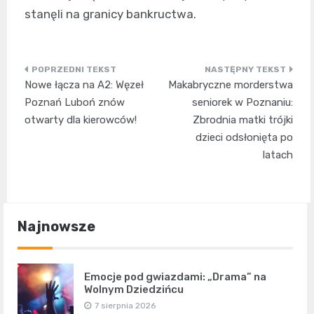
stanęli na granicy bankructwa.
Nawigacja
Nowe łącza na A2: Węzeł
Makabryczne morderstwa
wpisu
Poznań Luboń znów
seniorek w Poznaniu:
otwarty dla kierowców!
Zbrodnia matki trójki
dzieci odsłonięta po
latach
Najnowsze
Emocje pod gwiazdami: „Drama” na
Wolnym Dziedzińcu
7 sierpnia 2026