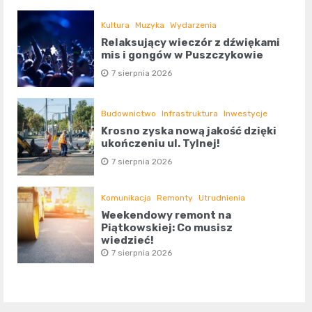
Kultura
Muzyka
Wydarzenia
Relaksujący wieczór z dźwiękami
mis i gongów w Puszczykowie
7 sierpnia 2026
Budownictwo
Infrastruktura
Inwestycje
Krosno zyska nową jakość dzięki
ukończeniu ul. Tylnej!
7 sierpnia 2026
Komunikacja
Remonty
Utrudnienia
Weekendowy remont na
Piątkowskiej: Co musisz
wiedzieć!
7 sierpnia 2026