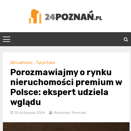
Skip
to
content
24Poznań.pl
Aktualności
,
Turystyka
Porozmawiajmy o rynku
nieruchomości premium w
Polsce: ekspert udziela
wglądu
22 listopada 2024
Radosław Tomczak