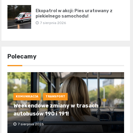
Ekopatrol w akcji: Pies uratowany z
piekielnego samochodu!
7 sierpnia 2026
Polecamy
KOMUNIKACJA
TRANSPORT
Weekendowe zmiany w trasach
autobusów 190 i 191!
7 sierpnia 2026