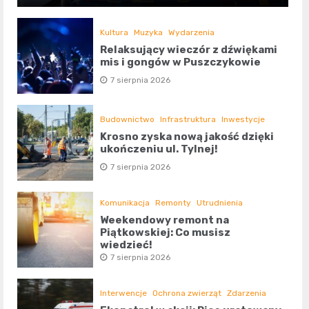
Kultura
Muzyka
Wydarzenia
Relaksujący wieczór z dźwiękami
mis i gongów w Puszczykowie
7 sierpnia 2026
Budownictwo
Infrastruktura
Inwestycje
Krosno zyska nową jakość dzięki
ukończeniu ul. Tylnej!
7 sierpnia 2026
Komunikacja
Remonty
Utrudnienia
Weekendowy remont na
Piątkowskiej: Co musisz
wiedzieć!
7 sierpnia 2026
Interwencje
Ochrona zwierząt
Zdarzenia