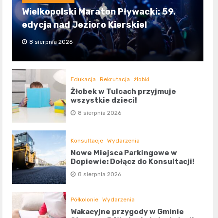
Wielkopolski Maraton Pływacki: 59.
edycja nad Jezioro Kierskie!
8 sierpnia 2026
Edukacja
Rekrutacja
żłobki
Żłobek w Tulcach przyjmuje
wszystkie dzieci!
8 sierpnia 2026
Konsultacje
Wydarzenia
Nowe Miejsca Parkingowe w
Dopiewie: Dołącz do Konsultacji!
8 sierpnia 2026
Półkolonie
Wydarzenia
Wakacyjne przygody w Gminie