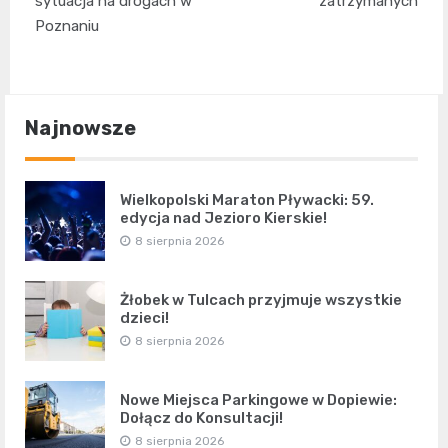
sytuacja na drogach w
zatrzymanych
Poznaniu
Najnowsze
Wielkopolski Maraton Pływacki: 59.
edycja nad Jezioro Kierskie!
8 sierpnia 2026
Żłobek w Tulcach przyjmuje wszystkie
dzieci!
8 sierpnia 2026
Nowe Miejsca Parkingowe w Dopiewie:
Dołącz do Konsultacji!
8 sierpnia 2026