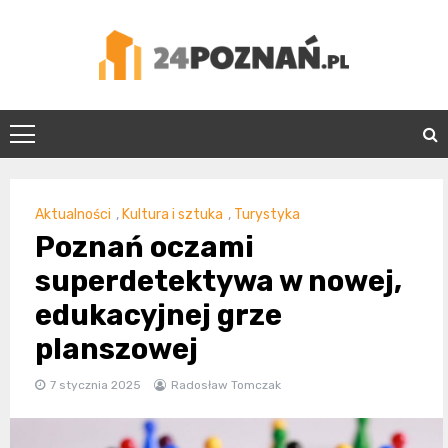
Skip
to
content
24Poznań.pl
Aktualności
,
Kultura i sztuka
,
Turystyka
Poznań oczami
superdetektywa w nowej,
edukacyjnej grze
planszowej
7 stycznia 2025
Radosław Tomczak