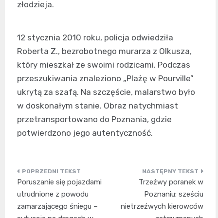
złodzieja.
12 stycznia 2010 roku, policja odwiedziła
Roberta Z., bezrobotnego murarza z Olkusza,
który mieszkał ze swoimi rodzicami. Podczas
przeszukiwania znaleziono „Plażę w Pourville”
ukrytą za szafą. Na szczęście, malarstwo było
w doskonałym stanie. Obraz natychmiast
przetransportowano do Poznania, gdzie
potwierdzono jego autentyczność.
Nawigacja
Poruszanie się pojazdami
Trzeźwy poranek w
wpisu
utrudnione z powodu
Poznaniu: sześciu
zamarzającego śniegu –
nietrzeźwych kierowców