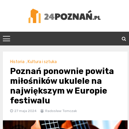
Skip
to
content
24Poznań.pl
Historia
,
Kultura i sztuka
Poznań ponownie powita
miłośników ukulele na
największym w Europie
festiwalu
27 maja 2024
Radosław Tomczak