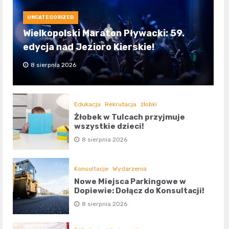
UNCATEGORIZED
Wielkopolski Maraton Pływacki: 59.
edycja nad Jezioro Kierskie!
8 sierpnia 2026
Edukacja
Rekrutacja
żłobki
Żłobek w Tulcach przyjmuje
wszystkie dzieci!
8 sierpnia 2026
Konsultacje
Wydarzenia
Nowe Miejsca Parkingowe w
Dopiewie: Dołącz do Konsultacji!
8 sierpnia 2026