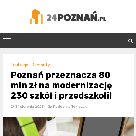
Skip
to
content
24Poznań.pl
Edukacja
,
Remonty
Poznań przeznacza 80
mln zł na modernizację
230 szkół i przedszkoli!
31 sierpnia 2025
Radosław Tomczak