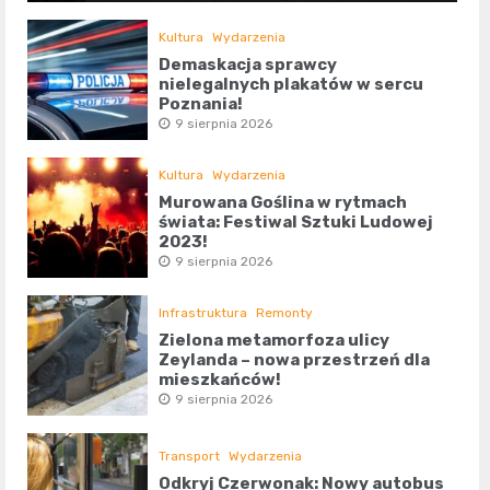
Kultura
Wydarzenia
Demaskacja sprawcy
nielegalnych plakatów w sercu
Poznania!
9 sierpnia 2026
Kultura
Wydarzenia
Murowana Goślina w rytmach
świata: Festiwal Sztuki Ludowej
2023!
9 sierpnia 2026
Infrastruktura
Remonty
Zielona metamorfoza ulicy
Zeylanda – nowa przestrzeń dla
mieszkańców!
9 sierpnia 2026
Transport
Wydarzenia
Odkryj Czerwonak: Nowy autobus