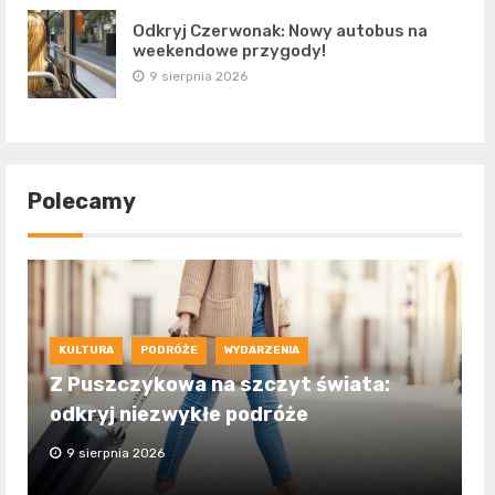
Odkryj Czerwonak: Nowy autobus na
weekendowe przygody!
9 sierpnia 2026
Polecamy
KULTURA
PODRÓŻE
WYDARZENIA
Z Puszczykowa na szczyt świata:
odkryj niezwykłe podróże
9 sierpnia 2026