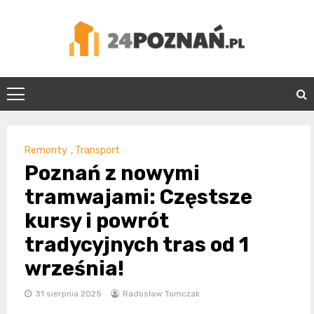
Skip
to
content
24Poznań.pl
Remonty
,
Transport
Poznań z nowymi
tramwajami: Częstsze
kursy i powrót
tradycyjnych tras od 1
września!
31 sierpnia 2025
Radosław Tomczak