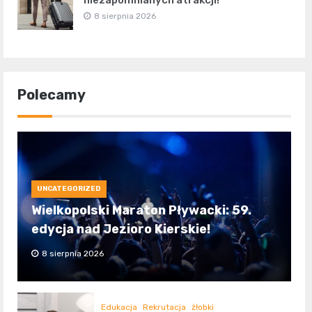
8 sierpnia 2026
Polecamy
UNCATEGORIZED
Wielkopolski Maraton Pływacki: 59.
edycja nad Jezioro Kierskie!
8 sierpnia 2026
Edukacja
Rekrutacja
żłobki