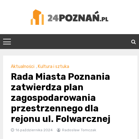
Skip
to
content
24Poznań.pl
Aktualności
,
Kultura i sztuka
Rada Miasta Poznania
zatwierdza plan
zagospodarowania
przestrzennego dla
rejonu ul. Folwarcznej
16 października 2024
Radosław Tomczak