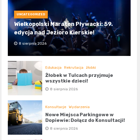
UNCATEGORIZED
Wielkopolski Maraton Pływacki: 59.
edycja nad Jezioro Kierskie!
8 sierpnia 2026
Edukacja
Rekrutacja
żłobki
Żłobek w Tulcach przyjmuje
wszystkie dzieci!
8 sierpnia 2026
Konsultacje
Wydarzenia
Nowe Miejsca Parkingowe w
Dopiewie: Dołącz do Konsultacji!
8 sierpnia 2026