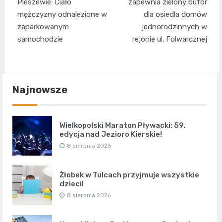
wpisu
Pleszewie: Ciało
zapewnia zielony bufor
mężczyzny odnalezione w
dla osiedla domów
zaparkowanym
jednorodzinnych w
samochodzie
rejonie ul. Folwarcznej
Najnowsze
Wielkopolski Maraton Pływacki: 59.
edycja nad Jezioro Kierskie!
8 sierpnia 2026
Żłobek w Tulcach przyjmuje wszystkie
dzieci!
8 sierpnia 2026