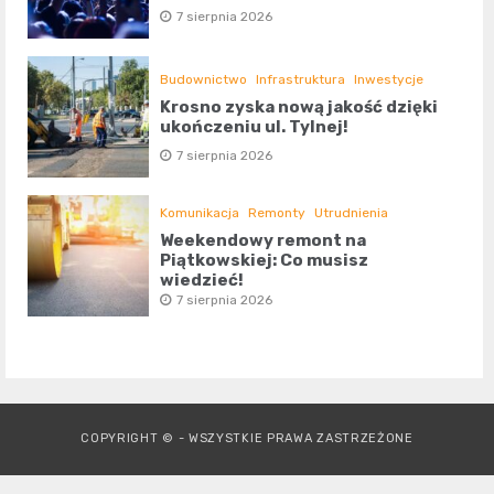
7 sierpnia 2026
Budownictwo
Infrastruktura
Inwestycje
Krosno zyska nową jakość dzięki
ukończeniu ul. Tylnej!
7 sierpnia 2026
Komunikacja
Remonty
Utrudnienia
Weekendowy remont na
Piątkowskiej: Co musisz
wiedzieć!
7 sierpnia 2026
COPYRIGHT © - WSZYSTKIE PRAWA ZASTRZEŻONE