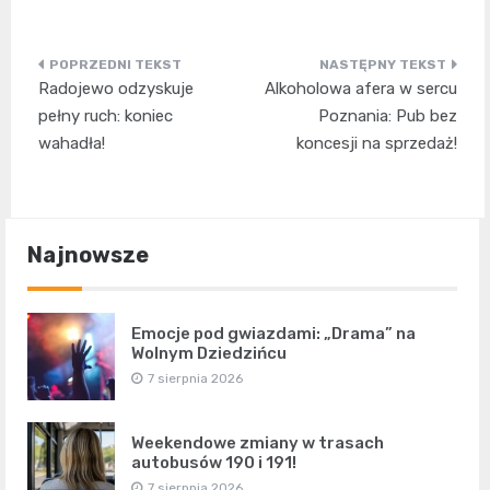
Nawigacja
Radojewo odzyskuje
Alkoholowa afera w sercu
wpisu
pełny ruch: koniec
Poznania: Pub bez
wahadła!
koncesji na sprzedaż!
Najnowsze
Emocje pod gwiazdami: „Drama” na
Wolnym Dziedzińcu
7 sierpnia 2026
Weekendowe zmiany w trasach
autobusów 190 i 191!
7 sierpnia 2026