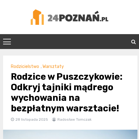
Skip
to
content
24Poznań.pl
Rodzicielstwo
,
Warsztaty
Rodzice w Puszczykowie:
Odkryj tajniki mądrego
wychowania na
bezpłatnym warsztacie!
28 listopada 2025
Radosław Tomczak