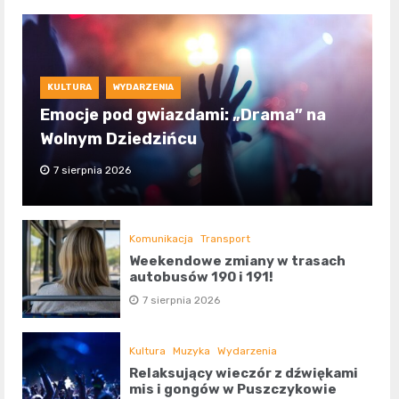
KULTURA
WYDARZENIA
Emocje pod gwiazdami: „Drama” na
Wolnym Dziedzińcu
7 sierpnia 2026
Komunikacja
Transport
Weekendowe zmiany w trasach
autobusów 190 i 191!
7 sierpnia 2026
Kultura
Muzyka
Wydarzenia
Relaksujący wieczór z dźwiękami
mis i gongów w Puszczykowie