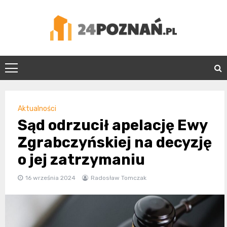
Skip
to
content
24Poznań.pl
Aktualności
Sąd odrzucił apelację Ewy
Zgrabczyńskiej na decyzję
o jej zatrzymaniu
16 września 2024
Radosław Tomczak