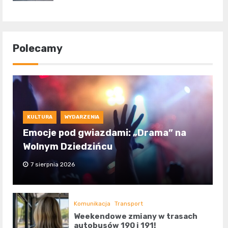
Polecamy
KULTURA
WYDARZENIA
Emocje pod gwiazdami: „Drama” na
Wolnym Dziedzińcu
7 sierpnia 2026
Komunikacja
Transport
Weekendowe zmiany w trasach
autobusów 190 i 191!