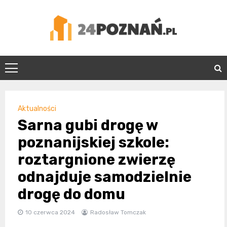
Skip
to
content
24Poznań.pl
Aktualności
Sarna gubi drogę w
poznanijskiej szkole:
roztargnione zwierzę
odnajduje samodzielnie
drogę do domu
10 czerwca 2024
Radosław Tomczak