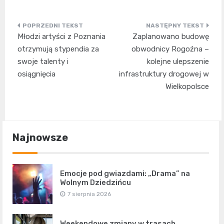
Nawigacja
Młodzi artyści z Poznania
Zaplanowano budowę
wpisu
otrzymują stypendia za
obwodnicy Rogoźna –
swoje talenty i
kolejne ulepszenie
osiągnięcia
infrastruktury drogowej w
Wielkopolsce
Najnowsze
Emocje pod gwiazdami: „Drama” na
Wolnym Dziedzińcu
7 sierpnia 2026
Weekendowe zmiany w trasach