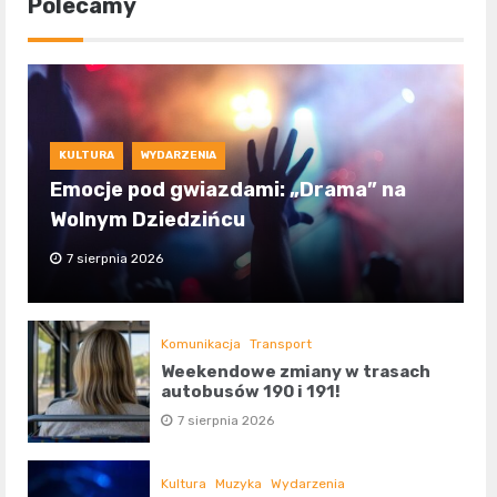
Polecamy
KULTURA
WYDARZENIA
Emocje pod gwiazdami: „Drama” na
Wolnym Dziedzińcu
7 sierpnia 2026
Komunikacja
Transport
Weekendowe zmiany w trasach
autobusów 190 i 191!
7 sierpnia 2026
Kultura
Muzyka
Wydarzenia