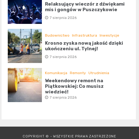
Relaksujący wieczór z dźwiękami
mis i gongów w Puszczykowie
7 sierpnia 2026
Budownictwo
Infrastruktura
Inwestycje
Krosno zyska nową jakość dzięki
ukończeniu ul. Tylnej!
7 sierpnia 2026
Komunikacja
Remonty
Utrudnienia
Weekendowy remont na
Piątkowskiej: Co musisz
wiedzieć!
7 sierpnia 2026
COPYRIGHT © - WSZYSTKIE PRAWA ZASTRZEŻONE