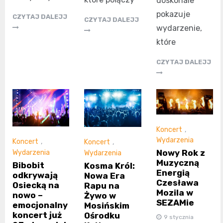
doskonale
pokazuje
CZYTAJ DALEJJ
CZYTAJ DALEJJ
wydarzenie,
które
CZYTAJ DALEJJ
Koncert
,
Wydarzenia
Koncert
,
Koncert
,
Nowy Rok z
Wydarzenia
Wydarzenia
Muzyczną
Bibobit
Kosma Król:
Energią
odkrywają
Nowa Era
Czesława
Osiecką na
Rapu na
Mozila w
nowo –
Żywo w
SEZAMie
emocjonalny
Mosińskim
koncert już
Ośrodku
9 stycznia