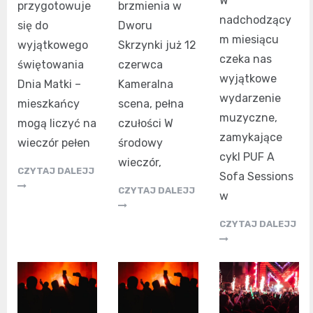
W
przygotowuje
brzmienia w
nadchodzący
się do
Dworu
m miesiącu
wyjątkowego
Skrzynki już 12
czeka nas
świętowania
czerwca
wyjątkowe
Dnia Matki –
Kameralna
wydarzenie
mieszkańcy
scena, pełna
muzyczne,
mogą liczyć na
czułości W
zamykające
wieczór pełen
środowy
cykl PUF A
wieczór,
CZYTAJ DALEJJ
Sofa Sessions
CZYTAJ DALEJJ
w
CZYTAJ DALEJJ