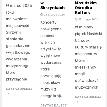
Mosińskim
w
W marcu 2026
Ośrodku
Skrzynkach
Kultury
roku
28 lutego 2026
malownicza
17 lutego 2026
Koncerty
miejscowość
W miniony
poświęcone
Skrzynki
piątek Mosiński
pamięci
stanie się
Ośrodek
wielkich
gospodarzem
Kultury stał się
artystów to
wyjątkowego
miejscem, w
wyjątkowe
wydarzenia
którym
wydarzenia,
muzycznego,
mieszkańcy
które
które
mogli
przyciągają
przyciągnie
doświadczyć
miłośników
muzycznych
muzyki z
CZYTAJ DALEJJ
całego kraju.
CZYTAJ DALEJJ
CZYTAJ DALEJJ