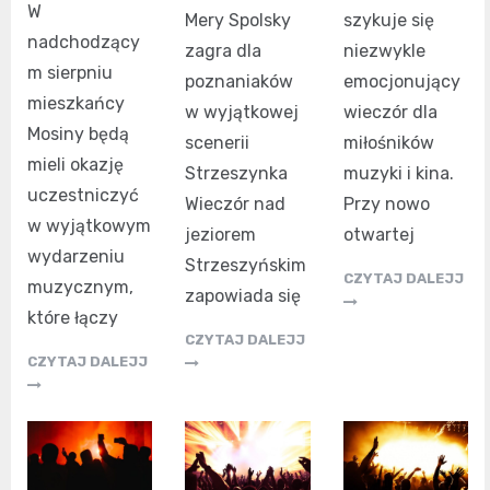
W
szykuje się
Mery Spolsky
nadchodzący
niezwykle
zagra dla
m sierpniu
emocjonujący
poznaniaków
mieszkańcy
wieczór dla
w wyjątkowej
Mosiny będą
miłośników
scenerii
mieli okazję
muzyki i kina.
Strzeszynka
uczestniczyć
Przy nowo
Wieczór nad
w wyjątkowym
otwartej
jeziorem
wydarzeniu
Strzeszyńskim
CZYTAJ DALEJJ
muzycznym,
zapowiada się
które łączy
CZYTAJ DALEJJ
CZYTAJ DALEJJ