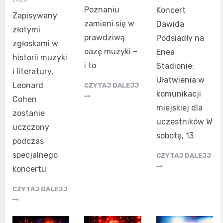
Poznaniu
Koncert
Zapisywany
zamieni się w
Dawida
złotymi
prawdziwą
Podsiadły na
zgłoskami w
oazę muzyki –
Enea
historii muzyki
i to
Stadionie:
i literatury,
Ułatwienia w
Leonard
CZYTAJ DALEJJ
komunikacji
Cohen
miejskiej dla
zostanie
uczestników W
uczczony
sobotę, 13
podczas
specjalnego
CZYTAJ DALEJJ
koncertu
CZYTAJ DALEJJ