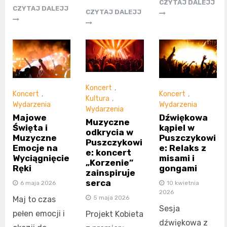
CZYTAJ DALEJJ
CZYTAJ DALEJJ
CZYTAJ DALEJJ
Koncert
,
Koncert
,
Koncert
,
Kultura
,
Wydarzenia
Wydarzenia
Wydarzenia
Majowe
Dźwiękowa
Muzyczne
Święta i
kąpiel w
odkrycia w
Muzyczne
Puszczykowi
Puszczykowi
Emocje na
e: Relaks z
e: koncert
Wyciągnięcie
misami i
„Korzenie”
Ręki
gongami
zainspiruje
serca
6 maja 2026
10 kwietnia
2026
5 maja 2026
Maj to czas
Sesja
pełen emocji i
Projekt Kobieta
dźwiękowa z