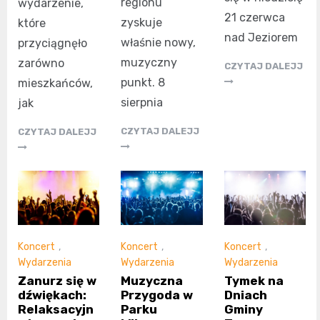
regionu
wydarzenie,
21 czerwca
zyskuje
które
nad Jeziorem
właśnie nowy,
przyciągnęło
muzyczny
zarówno
CZYTAJ DALEJJ
punkt. 8
mieszkańców,
sierpnia
jak
CZYTAJ DALEJJ
CZYTAJ DALEJJ
Koncert
,
Koncert
,
Koncert
,
Wydarzenia
Wydarzenia
Wydarzenia
Zanurz się w
Muzyczna
Tymek na
dźwiękach:
Przygoda w
Dniach
Relaksacyjn
Parku
Gminy