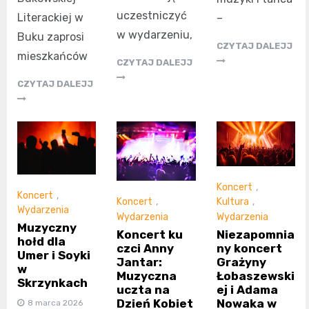
uczestniczyć
Literackiej w
–
w wydarzeniu,
Buku zaprosi
CZYTAJ DALEJJ
mieszkańców
CZYTAJ DALEJJ
CZYTAJ DALEJJ
Koncert
,
Koncert
,
Kultura
,
Koncert
,
Wydarzenia
Wydarzenia
Wydarzenia
Muzyczny
Niezapomnia
Koncert ku
hołd dla
ny koncert
czci Anny
Umer i Soyki
Grażyny
Jantar:
w
Łobaszewski
Muzyczna
Skrzynkach
ej i Adama
uczta na
Nowaka w
Dzień Kobiet
8 marca 2026