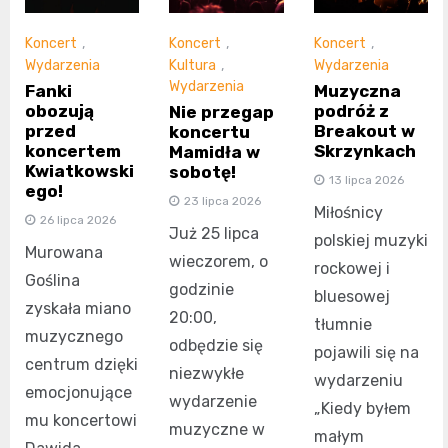
Koncert
,
Koncert
,
Koncert
,
Wydarzenia
Kultura
,
Wydarzenia
Wydarzenia
Fanki
Muzyczna
obozują
podróż z
Nie przegap
przed
Breakout w
koncertu
koncertem
Skrzynkach
Mamidła w
Kwiatkowski
sobotę!
13 lipca 2026
ego!
23 lipca 2026
Miłośnicy
26 lipca 2026
Już 25 lipca
polskiej muzyki
Murowana
wieczorem, o
rockowej i
Goślina
godzinie
bluesowej
zyskała miano
20:00,
tłumnie
muzycznego
odbędzie się
pojawili się na
centrum dzięki
niezwykłe
wydarzeniu
emocjonujące
wydarzenie
„Kiedy byłem
mu koncertowi
muzyczne w
małym