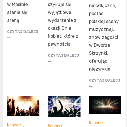
szykuje się
w Mosinie
nieodłącznej
wyjątkowe
stanie się
postaci
wydarzenie z
areną
polskiej sceny
okazji Dnia
muzycznej,
CZYTAJ DALEJJ
Kobiet, które z
znów zagości
pewnością
w Dworze
Skrzynki,
CZYTAJ DALEJJ
oferując
niezwykłe
CZYTAJ DALEJJ
Koncert
,
Koncert
,
Koncert
,