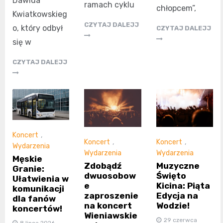
Dawida
ramach cyklu
chłopcem”,
Kwiatkowskieg
CZYTAJ DALEJJ
o, który odbył
CZYTAJ DALEJJ
się w
CZYTAJ DALEJJ
Koncert
,
Koncert
,
Koncert
,
Wydarzenia
Wydarzenia
Wydarzenia
Męskie
Zdobądź
Muzyczne
Granie:
dwuosobow
Święto
Ułatwienia w
e
Kicina: Piąta
komunikacji
zaproszenie
Edycja na
dla fanów
na koncert
Wodzie!
koncertów!
Wieniawskie
29 czerwca
8 lipca 2026