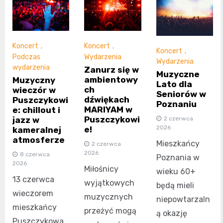
Koncert
,
Koncert
,
Koncert
,
Podczas
Wydarzenia
Wydarzenia
wydarzenia
Zanurz się w
Muzyczne
ambientowy
Muzyczny
Lato dla
ch
wieczór w
Seniorów w
dźwiękach
Puszczykowi
Poznaniu
MARIYAM w
e: chillout i
Puszczykowi
jazz w
2 czerwca
2026
e!
kameralnej
atmosferze
Mieszkańcy
2 czerwca
2026
8 czerwca
Poznania w
2026
Miłośnicy
wieku 60+
13 czerwca
wyjątkowych
będą mieli
wieczorem
muzycznych
niepowtarzaln
mieszkańcy
przeżyć mogą
ą okazję
Puszczykowa