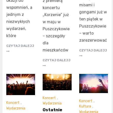
okazji do
z premierą
misami i
wspomnień, a
koncertu
gongami już w
jednym z
„Korzenie” już
ten piątek w
niezwykłych
w maju w
Puszczykowie
wydarzeń,
Puszczykowie
– warto
które
– szczegóły
zarezerwować
dla
CZYTAJ DALEJJ
mieszkańców
CZYTAJ DALEJJ
CZYTAJ DALEJJ
Koncert
,
Koncert
,
Koncert
,
Wydarzenia
Kultura
,
Wydarzenia
Ostatnie
Wydarzenia