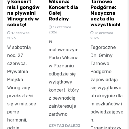
y koncert
Wilsona:
Tarnowo
mis i gongów
Koncert dla
Podgórne:
na pływalni
Całej
Muzyczna
Winogrady w
Rodziny
uczta dla
sobotę!
wszystkich!
17 czerwca
2026
17 czerwca
12 czerwca
2026
2026
W
W sobotnią
Tegoroczne
malowniczym
noc, 27
Dni Gminy
Parku Wilsona
czerwca,
Tarnowo
w Poznaniu
Pływalnia
Podgórne
odbędzie się
Miejska
zapowiadają
wyjątkowy
Winogrady
się wyjątkowo
koncert, który
przekształci
atrakcyjnie dla
z pewnością
się w miejsce
mieszkańców i
zainteresuje
pełne
odwiedzającyc
zarówno
harmonii,
h.
CZYTAJ DALEJJ
gdzie
Organizatorzy