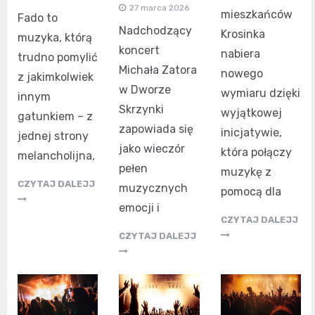
27 marca 2026
mieszkańców
Fado to
Nadchodzący
Krosinka
muzyka, którą
koncert
nabiera
trudno pomylić
Michała Zatora
nowego
z jakimkolwiek
w Dworze
wymiaru dzięki
innym
Skrzynki
wyjątkowej
gatunkiem – z
zapowiada się
inicjatywie,
jednej strony
jako wieczór
która połączy
melancholijna,
pełen
muzykę z
CZYTAJ DALEJJ
muzycznych
pomocą dla
emocji i
CZYTAJ DALEJJ
CZYTAJ DALEJJ