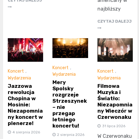
americany w
CZYTAJ DALEJJ
najbliższy
CZYTAJ DALEJJ
Koncert
,
Koncert
,
Koncert
,
Wydarzenia
Wydarzenia
Wydarzenia
Mery
Jazzowa
Filmowa
Spolsky
rewolucja
Muzyka i
rozgrzeje
Chopina w
Światło:
Strzeszynek
Mosinie:
Niezapomnia
– nie
Niezapomnia
ny Wieczór w
przegap
ny koncert w
Czerwonaku
letniego
plenerze!
koncertu!
31 lipca 2026
4 sierpnia 2026
2 sierpnia 2026
W Czerwonaku