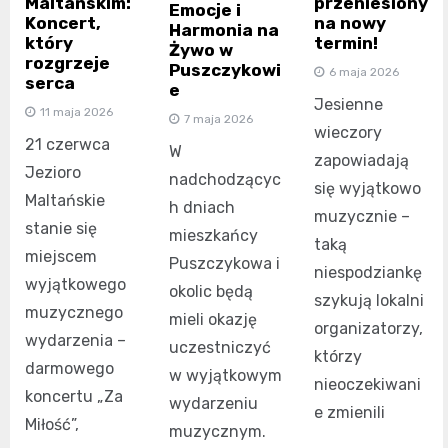
Maltańskim:
przeniesiony
Emocje i
Koncert,
na nowy
Harmonia na
który
termin!
Żywo w
rozgrzeje
Puszczykowi
6 maja 2026
serca
e
Jesienne
11 maja 2026
7 maja 2026
wieczory
21 czerwca
W
zapowiadają
Jezioro
nadchodzącyc
się wyjątkowo
Maltańskie
h dniach
muzycznie –
stanie się
mieszkańcy
taką
miejscem
Puszczykowa i
niespodziankę
wyjątkowego
okolic będą
szykują lokalni
muzycznego
mieli okazję
organizatorzy,
wydarzenia –
uczestniczyć
którzy
darmowego
w wyjątkowym
nieoczekiwani
koncertu „Za
wydarzeniu
e zmienili
Miłość”,
muzycznym.