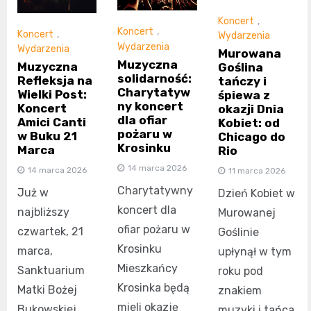
Koncert
,
Koncert
,
Koncert
,
Wydarzenia
Wydarzenia
Wydarzenia
Murowana
Muzyczna
Muzyczna
Goślina
solidarność:
Refleksja na
tańczy i
Charytatyw
Wielki Post:
śpiewa z
ny koncert
Koncert
okazji Dnia
dla ofiar
Amici Canti
Kobiet: od
pożaru w
w Buku 21
Chicago do
Krosinku
Marca
Rio
14 marca 2026
14 marca 2026
11 marca 2026
Charytatywny
Już w
Dzień Kobiet w
koncert dla
najbliższy
Murowanej
ofiar pożaru w
czwartek, 21
Goślinie
Krosinku
marca,
upłynął w tym
Mieszkańcy
Sanktuarium
roku pod
Krosinka będą
Matki Bożej
znakiem
mieli okazję
Bukowskiej
muzyki i tańca