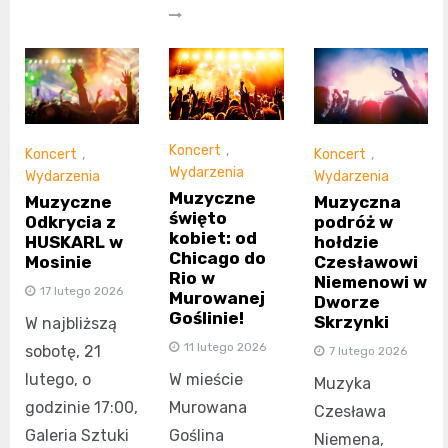
Koncert
,
Koncert
,
Koncert
,
Wydarzenia
Wydarzenia
Wydarzenia
Muzyczne
Muzyczne
Muzyczna
święto
Odkrycia z
podróż w
kobiet: od
HUSKARL w
hołdzie
Chicago do
Mosinie
Czesławowi
Rio w
Niemenowi w
17 lutego 2026
Murowanej
Dworze
Goślinie!
Skrzynki
W najbliższą
11 lutego 2026
sobotę, 21
7 lutego 2026
W mieście
lutego, o
Muzyka
Murowana
godzinie 17:00,
Czesława
Goślina
Galeria Sztuki
Niemena,