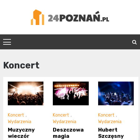
Skip
to
content
24Poznań.pl
Koncert
Koncert
,
Koncert
,
Koncert
,
Wydarzenia
Wydarzenia
Wydarzenia
Muzyczny
Deszczowa
Hubert
wieczór
magia
Szczęsny