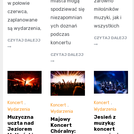
miasta mogą
zarówno
w połowie
spodziewać się
miłośników
czerwca,
niezapomnian
muzyki, jak i
zaplanowane
ych doznań
wszystkich
są wydarzenia,
podczas
CZYTAJ DALEJJ
CZYTAJ DALEJJ
koncertu
CZYTAJ DALEJJ
Koncert
,
Koncert
,
Koncert
,
Wydarzenia
Wydarzenia
Wydarzenia
Muzyczna
Jesień z
Majowy
uczta nad
muzyką:
Koncert
Jeziorem
koncert
Chóralny: