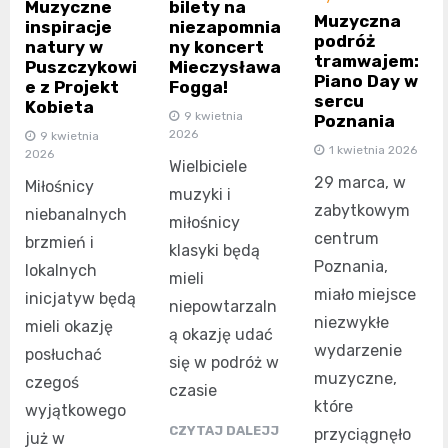
Muzyczne
bilety na
Muzyczna
inspiracje
niezapomnia
podróż
natury w
ny koncert
tramwajem:
Puszczykowi
Mieczysława
Piano Day w
e z Projekt
Fogga!
sercu
Kobieta
9 kwietnia
Poznania
2026
9 kwietnia
1 kwietnia 2026
2026
Wielbiciele
29 marca, w
Miłośnicy
muzyki i
zabytkowym
niebanalnych
miłośnicy
centrum
brzmień i
klasyki będą
Poznania,
lokalnych
mieli
miało miejsce
inicjatyw będą
niepowtarzaln
niezwykłe
mieli okazję
ą okazję udać
wydarzenie
posłuchać
się w podróż w
muzyczne,
czegoś
czasie
które
wyjątkowego
CZYTAJ DALEJJ
przyciągnęło
już w