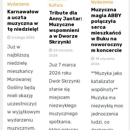
Wydarzenia
Wydarzenia
Kultura
Muzyczna
Karnawałow
Tribute dla
magia ABBY
a uczta
Anny Jantar:
połączyła
muzyczna w
Muzyczne
serca
tę niedzielę!
wspomnieni
mieszkańcó
a w Dworze
6 lutego 2026
w Buku na
Skrzynki
noworoczny
Już w
m koncercie
26 stycznia
najbliższą
2026
18 stycznia
niedzielę
2026
Już 7 marca
mieszkańcy
2026 roku
**Muzyka jako
Murowanej
Dwór Skrzynki
katalizator
Gośliny będą
stanie się
wspólnoty**
mieli okazję
miejscem
Muzyka ma
uczestniczyć
niezwykłego
niezwykłą moc
w wyjątkowym
muzycznego
jednoczenia
wydarzeniu
spotkania,
ludzi, co
muzycznym.
które połączy