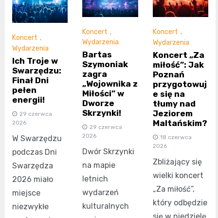
Koncert
,
Koncert
,
Koncert
,
Wydarzenia
Wydarzenia
Wydarzenia
Bartas
Koncert „Za
Ich Troje w
Szymoniak
miłość”: Jak
Swarzędzu:
zagra
Poznań
Finał Dni
„Wojownika z
przygotowuj
pełen
Miłości” w
e się na
energii!
Dworze
tłumy nad
Skrzynki!
Jeziorem
29 czerwca
Maltańskim?
2026
29 czerwca
2026
18 czerwca
W Swarzędzu
2026
Dwór Skrzynki
podczas Dni
Zbliżający się
na mapie
Swarzędza
wielki koncert
letnich
2026 miało
„Za miłość”,
wydarzeń
miejsce
który odbędzie
kulturalnych
niezwykłe
się w niedzielę