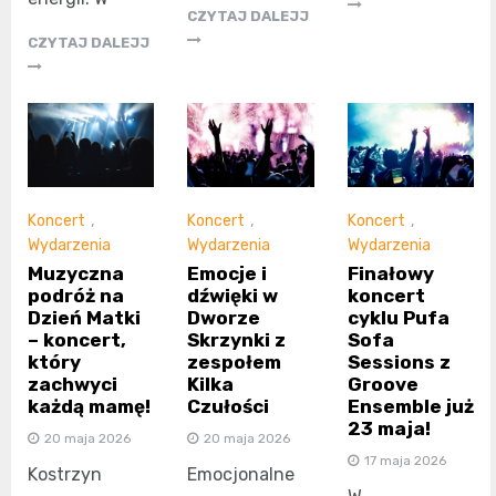
CZYTAJ DALEJJ
CZYTAJ DALEJJ
Koncert
,
Koncert
,
Koncert
,
Wydarzenia
Wydarzenia
Wydarzenia
Muzyczna
Emocje i
Finałowy
podróż na
dźwięki w
koncert
Dzień Matki
Dworze
cyklu Pufa
– koncert,
Skrzynki z
Sofa
który
zespołem
Sessions z
zachwyci
Kilka
Groove
każdą mamę!
Czułości
Ensemble już
23 maja!
20 maja 2026
20 maja 2026
17 maja 2026
Kostrzyn
Emocjonalne