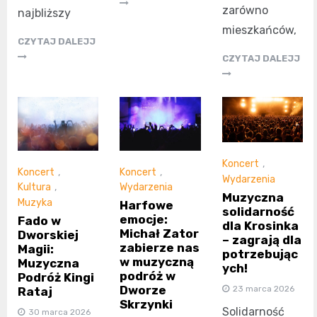
zarówno
najbliższy
mieszkańców,
CZYTAJ DALEJJ
CZYTAJ DALEJJ
Koncert
,
Koncert
,
Koncert
,
Wydarzenia
Kultura
,
Wydarzenia
Muzyczna
Muzyka
Harfowe
solidarność
emocje:
Fado w
dla Krosinka
Michał Zator
Dworskiej
– zagrają dla
zabierze nas
Magii:
potrzebując
w muzyczną
Muzyczna
ych!
podróż w
Podróż Kingi
Dworze
23 marca 2026
Rataj
Skrzynki
Solidarność
30 marca 2026