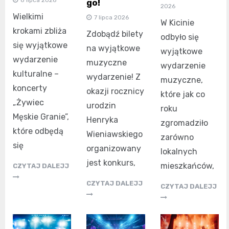
go!
2026
Wielkimi
7 lipca 2026
W Kicinie
krokami zbliża
Zdobądź bilety
odbyło się
się wyjątkowe
na wyjątkowe
wyjątkowe
wydarzenie
muzyczne
wydarzenie
kulturalne –
wydarzenie! Z
muzyczne,
koncerty
okazji rocznicy
które jak co
„Żywiec
urodzin
roku
Męskie Granie”,
Henryka
zgromadziło
które odbędą
Wieniawskiego
zarówno
się
organizowany
lokalnych
jest konkurs,
mieszkańców,
CZYTAJ DALEJJ
CZYTAJ DALEJJ
CZYTAJ DALEJJ