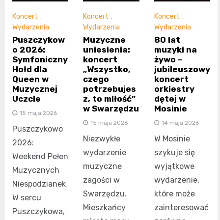
Koncert
,
Koncert
,
Koncert
,
Wydarzenia
Wydarzenia
Wydarzenia
Puszczykow
Muzyczne
80 lat
o 2026:
uniesienia:
muzyki na
Symfoniczny
koncert
żywo –
Hołd dla
„Wszystko,
jubileuszowy
Queen w
czego
koncert
Muzycznej
potrzebujes
orkiestry
Uczcie
z, to miłość”
dętej w
w Swarzędzu
Mosinie
15 maja 2026
15 maja 2026
14 maja 2026
Puszczykowo
Niezwykłe
W Mosinie
2026:
wydarzenie
szykuje się
Weekend Pełen
muzyczne
wyjątkowe
Muzycznych
zagości w
wydarzenie,
Niespodzianek
Swarzędzu.
które może
W sercu
Mieszkańcy
zainteresować
Puszczykowa,