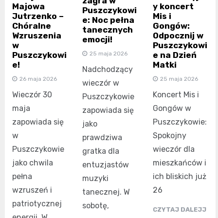
zagra w
Majowa
y koncert
Puszczykowi
Jutrzenko –
Mis i
e: Noc pełna
Chóralne
Gongów:
tanecznych
Wzruszenia
Odpocznij w
emocji!
w
Puszczykowi
Puszczykowi
e na Dzień
25 maja 2026
e!
Matki
Nadchodzący
26 maja 2026
25 maja 2026
wieczór w
Wieczór 30
Koncert Mis i
Puszczykowie
maja
Gongów w
zapowiada się
zapowiada się
Puszczykowie:
jako
w
Spokojny
prawdziwa
Puszczykowie
wieczór dla
gratka dla
jako chwila
mieszkańców i
entuzjastów
pełna
ich bliskich już
muzyki
wzruszeń i
26
tanecznej. W
patriotycznej
sobotę,
CZYTAJ DALEJJ
energii. W