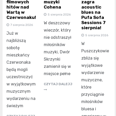
filmowych
muzyki
zagra
hitów nad
Cohena
acoustic
Wartą w
blues na
5 sierpnia 2026
Czerwonaku!
Pufa Sofa
Sessions 7
W deszczowy
7 sierpnia 2026
sierpnia!
wieczór, który
Już w
5 sierpnia 2026
nie odstraszył
najbliższą
W
miłośników
sobotę
Puszczykowie
muzyki, Dwór
mieszkańcy
zbliża się
Skrzynki
Czerwonaka
wyjątkowe
zamienił się w
będą mogli
wydarzenie
miejsce pełne
uczestniczyć
muzyczne,
w wyjątkowym
CZYTAJ DALEJJ
które
muzycznym
przyciągnie
wydarzeniu na
miłośników
świeżym
bluesa i