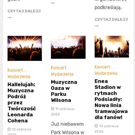
podkreślają,
CZYTAJ DALEJJ
CZYTAJ DALEJJ
Koncert
,
Koncert
,
Koncert
,
Wydarzenia
Wydarzenia
Wydarzenia
Enea
Muzyczna
Hallelujah:
Stadion w
Oaza w
Muzyczna
rytmach
Parku
Podróż
Podsiadły:
Wilsona
przez
Nowa linia
Twórczość
11 czerwca
tramwajowa
Leonarda
2026
dla fanów!
Cohena
Już niebawem
10 czerwca
12 czerwca
2026
Park Wilsona w
2026