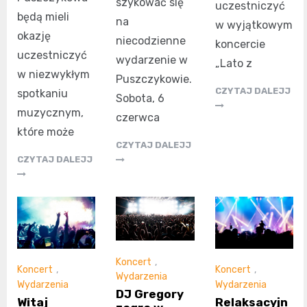
szykować się
uczestniczyć
będą mieli
na
w wyjątkowym
okazję
niecodzienne
koncercie
uczestniczyć
wydarzenie w
„Lato z
w niezwykłym
Puszczykowie.
CZYTAJ DALEJJ
spotkaniu
Sobota, 6
muzycznym,
czerwca
które może
CZYTAJ DALEJJ
CZYTAJ DALEJJ
Koncert
,
Koncert
,
Koncert
,
Wydarzenia
Wydarzenia
Wydarzenia
DJ Gregory
Witaj
Relaksacyjn