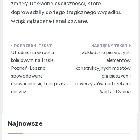
zmarły. Dokładne okoliczności, które
doprowadziły do tego tragicznego wypadku,
wciąż są badane i analizowane.
Nawigacja
Utrudnienia w ruchu
Zakładanie pierwszych
wpisu
kolejowym na trasie
elementów
Poznań-Leszno
konstrukcyjnych mostów
spowodowane
dla pieszych i
osuwaniem się toru przez
rowerzystów nad rzekami
deszcz
Wartą i Cybiną
Najnowsze