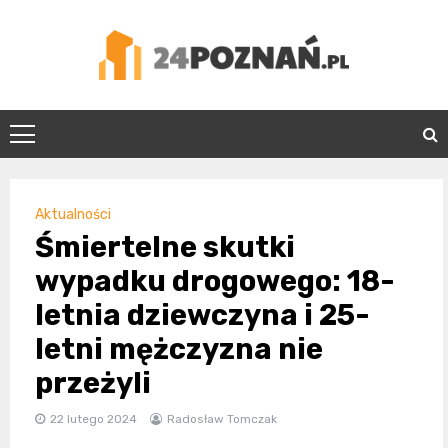
Skip
to
content
24Poznań.pl
Aktualności
Śmiertelne skutki
wypadku drogowego: 18-
letnia dziewczyna i 25-
letni mężczyzna nie
przeżyli
22 lutego 2024
Radosław Tomczak