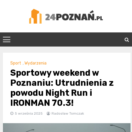
Skip
to
content
24Poznań.pl
Sport
,
Wydarzenia
Sportowy weekend w
Poznaniu: Utrudnienia z
powodu Night Run i
IRONMAN 70.3!
5 września 2025
Radosław Tomczak