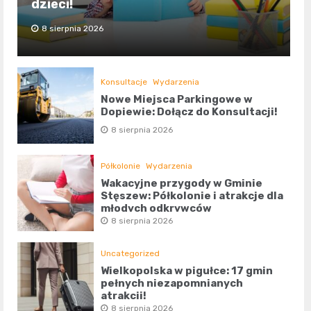
dzieci!
8 sierpnia 2026
Konsultacje
Wydarzenia
Nowe Miejsca Parkingowe w
Dopiewie: Dołącz do Konsultacji!
8 sierpnia 2026
Półkolonie
Wydarzenia
Wakacyjne przygody w Gminie
Stęszew: Półkolonie i atrakcje dla
młodych odkrywców
8 sierpnia 2026
Uncategorized
Wielkopolska w pigułce: 17 gmin
pełnych niezapomnianych
atrakcji!
8 sierpnia 2026