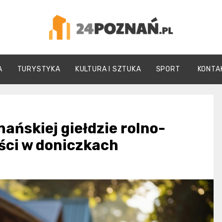
24Poznań.pl
A
TURYSTYKA
KULTURA I SZTUKA
SPORT
KONTA
ańskiej giełdzie rolno-
ści w doniczkach