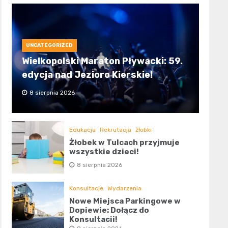
UNCATEGORIZED
Wielkopolski Maraton Pływacki: 59.
edycja nad Jezioro Kierskie!
8 sierpnia 2026
Edukacja
Rekrutacja
żłobki
Żłobek w Tulcach przyjmuje
wszystkie dzieci!
8 sierpnia 2026
Konsultacje
Wydarzenia
Nowe Miejsca Parkingowe w
Dopiewie: Dołącz do
Konsultacji!