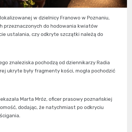
 zlokalizowanej w dzielnicy Franowo w Poznaniu,
ch przeznaczonych do hodowania kwiatów
cie ustalania, czy odkryte szczątki należą do
go znaleziska pochodzą od dziennikarzy Radia
órej ukryte były fragmenty kości, mogła pochodzić
zekazała Marta Mróz, oficer prasowy poznańskiej
adomość, dodając, że natychmiast po odkryciu
ścigania.