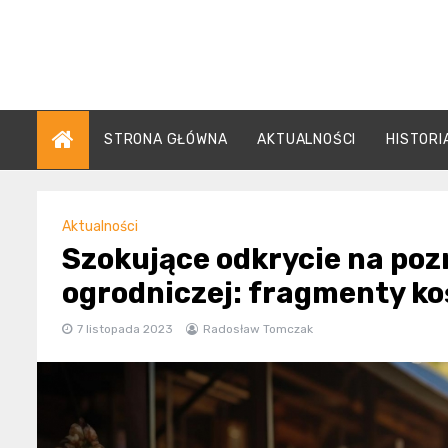
Skip
to
content
STRONA GŁÓWNA
AKTUALNOŚCI
HISTORI
Aktualności
Szokujące odkrycie na pozn
ogrodniczej: fragmenty ko
7 listopada 2023
Radosław Tomczak