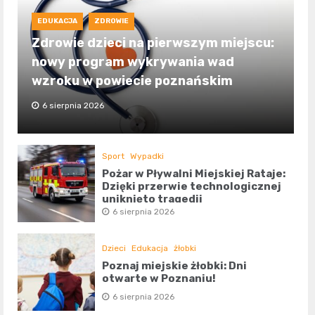
EDUKACJA
ZDROWIE
Zdrowie dzieci na pierwszym miejscu:
nowy program wykrywania wad
wzroku w powiecie poznańskim
6 sierpnia 2026
Sport
Wypadki
Pożar w Pływalni Miejskiej Rataje:
Dzięki przerwie technologicznej
uniknięto tragedii
6 sierpnia 2026
Dzieci
Edukacja
żłobki
Poznaj miejskie żłobki: Dni
otwarte w Poznaniu!
6 sierpnia 2026