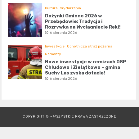
Kultura
Wydarzenia
Dożynki Gminne 2026 w
Przebędowie: Tradycja i
Rozrywka na Wyciągnięcie Ręki!
6 sierpnia 2026
Inwestycje
Ochotnicza straż pożarna
Remonty
Nowe inwestycje w remizach OSP
Chludowo i Zielątkowo – gmina
Suchy Las zyska dotację!
6 sierpnia 2026
COPYRIGHT © - WSZYSTKIE PRAWA ZASTRZEŻONE