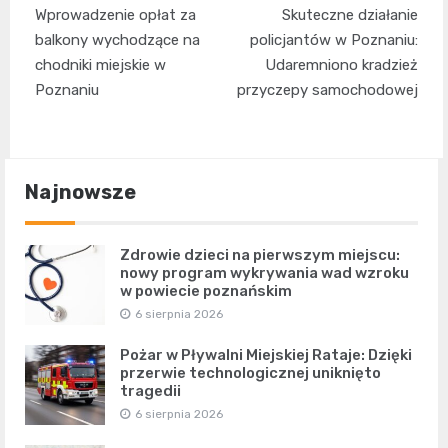
Nawigacja
Wprowadzenie opłat za
Skuteczne działanie
wpisu
balkony wychodzące na
policjantów w Poznaniu:
chodniki miejskie w
Udaremniono kradzież
Poznaniu
przyczepy samochodowej
Najnowsze
Zdrowie dzieci na pierwszym miejscu:
nowy program wykrywania wad wzroku
w powiecie poznańskim
6 sierpnia 2026
Pożar w Pływalni Miejskiej Rataje: Dzięki
przerwie technologicznej uniknięto
tragedii
6 sierpnia 2026