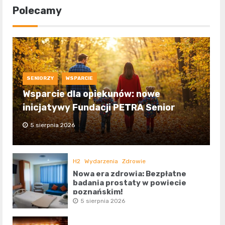
Polecamy
SENIORZY
WSPARCIE
Wsparcie dla opiekunów: nowe
inicjatywy Fundacji PETRA Senior
5 sierpnia 2026
H2
Wydarzenia
Zdrowie
Nowa era zdrowia: Bezpłatne
badania prostaty w powiecie
poznańskim!
5 sierpnia 2026