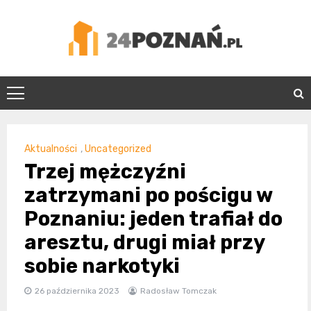
Skip
to
content
24Poznań.pl
Aktualności
,
Uncategorized
Trzej mężczyźni
zatrzymani po pościgu w
Poznaniu: jeden trafiał do
aresztu, drugi miał przy
sobie narkotyki
26 października 2023
Radosław Tomczak