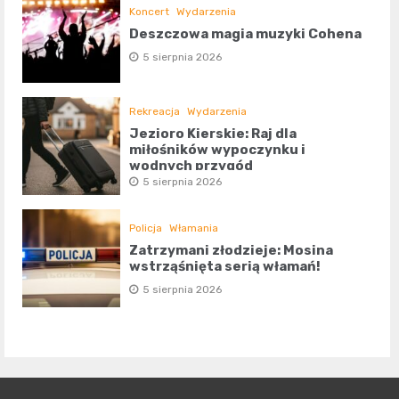
Koncert
Wydarzenia
Deszczowa magia muzyki Cohena
5 sierpnia 2026
Rekreacja
Wydarzenia
Jezioro Kierskie: Raj dla
miłośników wypoczynku i
wodnych przygód
5 sierpnia 2026
Policja
Włamania
Zatrzymani złodzieje: Mosina
wstrząśnięta serią włamań!
5 sierpnia 2026