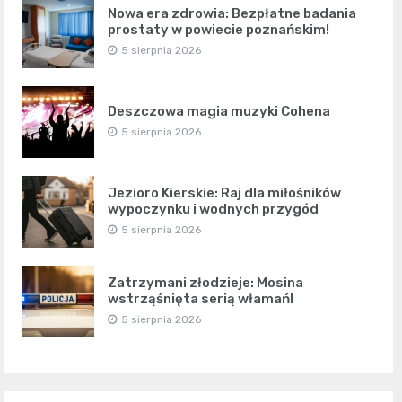
Nowa era zdrowia: Bezpłatne badania
prostaty w powiecie poznańskim!
5 sierpnia 2026
Deszczowa magia muzyki Cohena
5 sierpnia 2026
Jezioro Kierskie: Raj dla miłośników
wypoczynku i wodnych przygód
5 sierpnia 2026
Zatrzymani złodzieje: Mosina
wstrząśnięta serią włamań!
5 sierpnia 2026