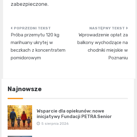
zabezpieczone.
Nawigacja
Próba przemytu 120 kg
Wprowadzenie opłat za
wpisu
marihuany ukrytej w
balkony wychodzące na
beczkach z koncentratem
chodniki miejskie w
pomidorowym
Poznaniu
Najnowsze
Wsparcie dla opiekunów: nowe
inicjatywy Fundacji PETRA Senior
5 sierpnia 2026