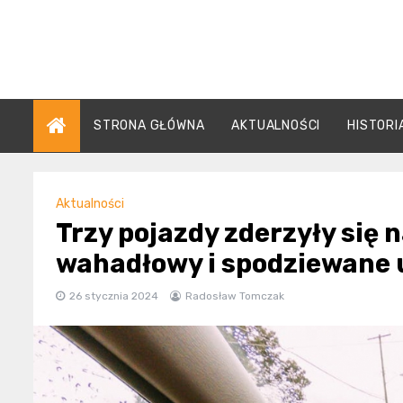
Skip
to
content
STRONA GŁÓWNA
AKTUALNOŚCI
HISTORI
Aktualności
Trzy pojazdy zderzyły się
wahadłowy i spodziewane 
26 stycznia 2024
Radosław Tomczak