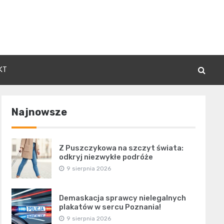
KT
Najnowsze
Z Puszczykowa na szczyt świata:
odkryj niezwykłe podróże
9 sierpnia 2026
Demaskacja sprawcy nielegalnych
plakatów w sercu Poznania!
9 sierpnia 2026