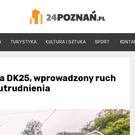
24Poznań.pl
A
TURYSTYKA
KULTURA I SZTUKA
SPORT
KONTA
 na DK25, wprowadzony ruch
utrudnienia