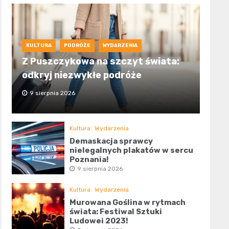
KULTURA
PODRÓŻE
WYDARZENIA
Z Puszczykowa na szczyt świata:
odkryj niezwykłe podróże
9 sierpnia 2026
Kultura
Wydarzenia
Demaskacja sprawcy
nielegalnych plakatów w sercu
Poznania!
9 sierpnia 2026
Kultura
Wydarzenia
Murowana Goślina w rytmach
świata: Festiwal Sztuki
Ludowej 2023!