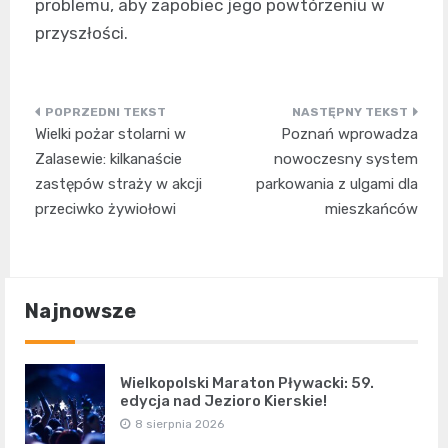
problemu, aby zapobiec jego powtórzeniu w
przyszłości.
Nawigacja
Wielki pożar stolarni w
Poznań wprowadza
wpisu
Zalasewie: kilkanaście
nowoczesny system
zastępów straży w akcji
parkowania z ulgami dla
przeciwko żywiołowi
mieszkańców
Najnowsze
Wielkopolski Maraton Pływacki: 59.
edycja nad Jezioro Kierskie!
8 sierpnia 2026