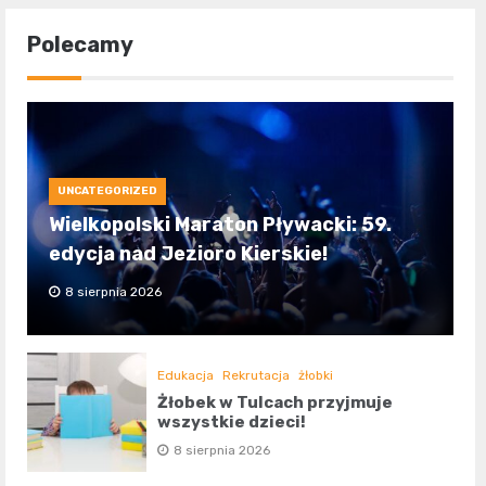
Polecamy
UNCATEGORIZED
Wielkopolski Maraton Pływacki: 59.
edycja nad Jezioro Kierskie!
8 sierpnia 2026
Edukacja
Rekrutacja
żłobki
Żłobek w Tulcach przyjmuje
wszystkie dzieci!
8 sierpnia 2026