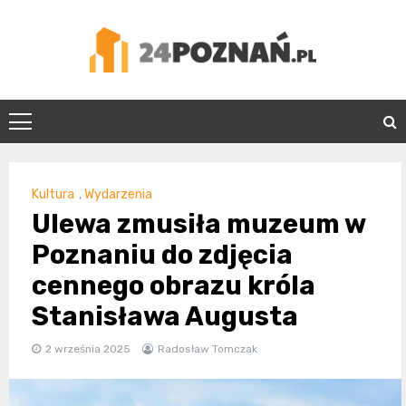
Skip
to
content
24Poznań.pl
Kultura
,
Wydarzenia
Ulewa zmusiła muzeum w
Poznaniu do zdjęcia
cennego obrazu króla
Stanisława Augusta
2 września 2025
Radosław Tomczak