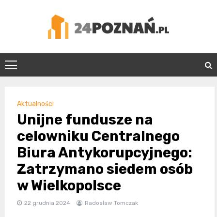
Skip
to
content
24Poznań.pl
Aktualności
Unijne fundusze na
celowniku Centralnego
Biura Antykorupcyjnego:
Zatrzymano siedem osób
w Wielkopolsce
22 grudnia 2024
Radosław Tomczak