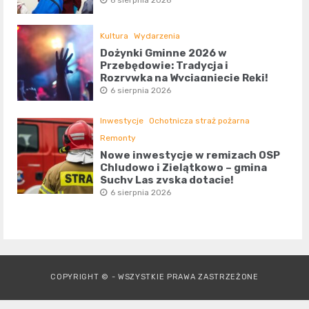
Kultura
Wydarzenia
Dożynki Gminne 2026 w
Przebędowie: Tradycja i
Rozrywka na Wyciągnięcie Ręki!
6 sierpnia 2026
Inwestycje
Ochotnicza straż pożarna
Remonty
Nowe inwestycje w remizach OSP
Chludowo i Zielątkowo – gmina
Suchy Las zyska dotację!
6 sierpnia 2026
COPYRIGHT © - WSZYSTKIE PRAWA ZASTRZEŻONE