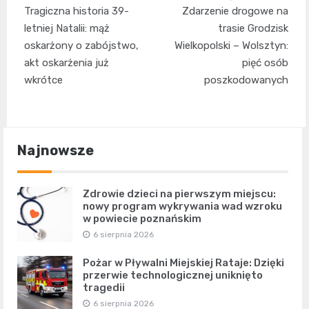
Nawigacja
Tragiczna historia 39-
Zdarzenie drogowe na
wpisu
letniej Natalii: mąż
trasie Grodzisk
oskarżony o zabójstwo,
Wielkopolski – Wolsztyn:
akt oskarżenia już
pięć osób
wkrótce
poszkodowanych
Najnowsze
Zdrowie dzieci na pierwszym miejscu:
nowy program wykrywania wad wzroku
w powiecie poznańskim
6 sierpnia 2026
Pożar w Pływalni Miejskiej Rataje: Dzięki
przerwie technologicznej uniknięto
tragedii
6 sierpnia 2026