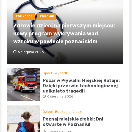
EDUKACJA
ZDROWIE
Zdrowie dzieci na pierwszym miejscu:
nowy program wykrywania wad
wzroku w powiecie poznańskim
6 sierpnia 2026
Sport
Wypadki
Pożar w Pływalni Miejskiej Rataje:
Dzięki przerwie technologicznej
uniknięto tragedii
6 sierpnia 2026
Dzieci
Edukacja
żłobki
Poznaj miejskie żłobki: Dni
otwarte w Poznaniu!
6 sierpnia 2026