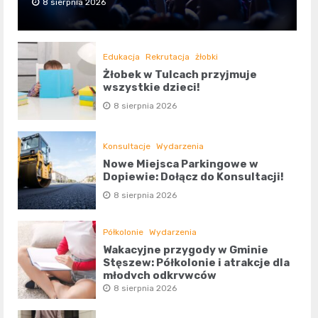
8 sierpnia 2026
Edukacja
Rekrutacja
żłobki
Żłobek w Tulcach przyjmuje
wszystkie dzieci!
8 sierpnia 2026
Konsultacje
Wydarzenia
Nowe Miejsca Parkingowe w
Dopiewie: Dołącz do Konsultacji!
8 sierpnia 2026
Półkolonie
Wydarzenia
Wakacyjne przygody w Gminie
Stęszew: Półkolonie i atrakcje dla
młodych odkrywców
8 sierpnia 2026