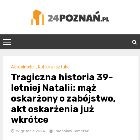
Skip
to
content
24Poznań.pl
Aktualności
,
Kultura i sztuka
Tragiczna historia 39-
letniej Natalii: mąż
oskarżony o zabójstwo,
akt oskarżenia już
wkrótce
19 grudnia 2024
Radosław Tomczak