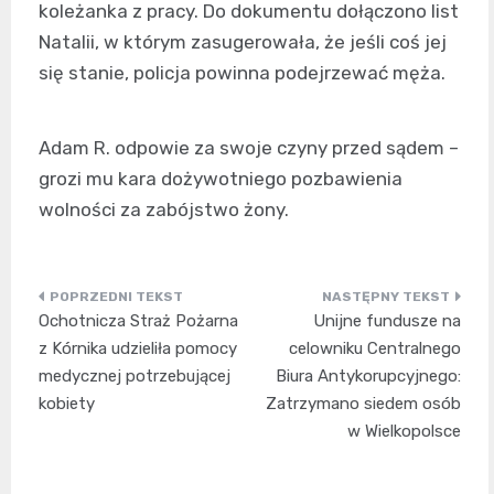
koleżanka z pracy. Do dokumentu dołączono list
Natalii, w którym zasugerowała, że jeśli coś jej
się stanie, policja powinna podejrzewać męża.
Adam R. odpowie za swoje czyny przed sądem –
grozi mu kara dożywotniego pozbawienia
wolności za zabójstwo żony.
Nawigacja
Ochotnicza Straż Pożarna
Unijne fundusze na
wpisu
z Kórnika udzieliła pomocy
celowniku Centralnego
medycznej potrzebującej
Biura Antykorupcyjnego:
kobiety
Zatrzymano siedem osób
w Wielkopolsce