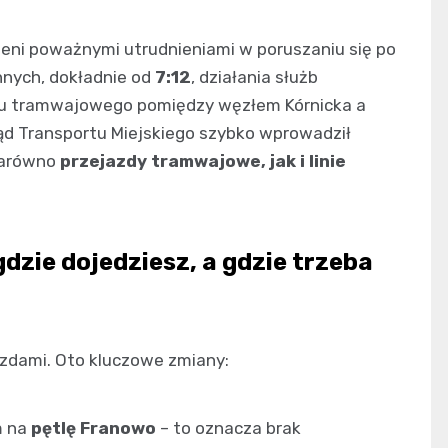
zeni poważnymi utrudnieniami w poruszaniu się po
nnych, dokładnie od
7:12
, działania służb
hu tramwajowego pomiędzy węzłem Kórnicka a
ząd Transportu Miejskiego szybko wprowadził
 zarówno
przejazdy tramwajowe, jak i linie
zie dojedziesz, a gdzie trzeba
azdami. Oto kluczowe zmiany:
m na
pętlę Franowo
– to oznacza brak