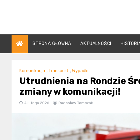
Skip
to
content
STRONA GŁÓWNA
AKTUALNOŚCI
HISTORI
Komunikacja
,
Transport
,
Wypadki
Utrudnienia na Rondzie Ś
zmiany w komunikacji!
4 lutego 2026
Radosław Tomczak