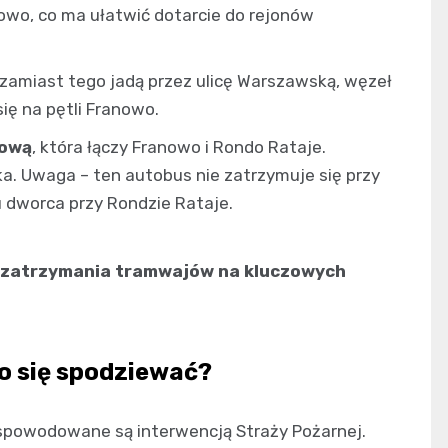
towo, co ma ułatwić dotarcie do rejonów
 zamiast tego jadą przez ulicę Warszawską, węzeł
ię na pętli Franowo.
sową
, która łączy Franowo i Rondo Rataje.
ka. Uwaga – ten autobus nie zatrzymuje się przy
u dworca przy Rondzie Rataje.
 zatrzymania tramwajów na kluczowych
go się spodziewać?
 spowodowane są interwencją Straży Pożarnej.