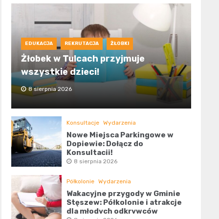
EDUKACJA
REKRUTACJA
ŻŁOBKI
Żłobek w Tulcach przyjmuje
wszystkie dzieci!
8 sierpnia 2026
Konsultacje
Wydarzenia
Nowe Miejsca Parkingowe w
Dopiewie: Dołącz do
Konsultacji!
8 sierpnia 2026
Półkolonie
Wydarzenia
Wakacyjne przygody w Gminie
Stęszew: Półkolonie i atrakcje
dla młodych odkrywców