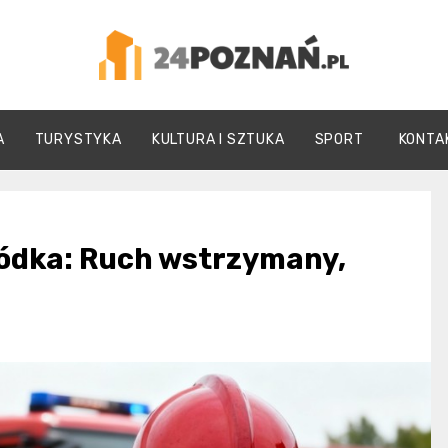
24Poznań.pl
A
TURYSTYKA
KULTURA I SZTUKA
SPORT
KONTA
ródka: Ruch wstrzymany,