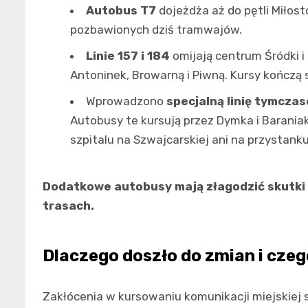
Autobus T7
dojeżdża aż do pętli Miłos
pozbawionych dziś tramwajów.
Linie 157 i 184
omijają centrum Śródki i
Antoninek, Browarną i Piwną. Kursy kończą s
Wprowadzono
specjalną linię tymcza
Autobusy te kursują przez Dymka i Barania
szpitalu na Szwajcarskiej ani na przystank
Dodatkowe autobusy mają złagodzić skutki
trasach.
Dlaczego doszło do zmian i cze
Zakłócenia w kursowaniu komunikacji miejskiej