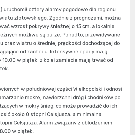
W) uruchomił cztery alarmy pogodowe dla regionu
owiatu złotowskiego. Zgodnie z prognozami, można
ć wzrost pokrywy śnieżnej o 15 cm, a lokalnie
zeżnych możliwe są burze. Ponadto, przewidywane
u oraz wiatru o średniej prędkości dochodzącej do
iągające od zachodu. Intensywne opady mają
10.00 w piątek, z kolei zamiecie mają trwać od
tek.
ionych w południowej części Wielkopolski i odnosi
zamarzanie mokrej nawierzchni dróg i chodników po
zących w mokry śnieg, co może prowadzić do ich
sić około 0 stopni Celsjusza, a minimalna
topni Celsjusza. Alarm związany z oblodzeniem
8.00 w piątek.