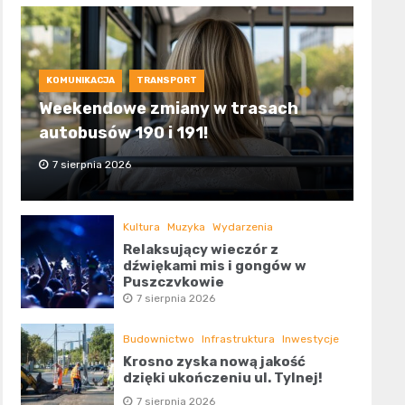
KOMUNIKACJA
TRANSPORT
Weekendowe zmiany w trasach
autobusów 190 i 191!
7 sierpnia 2026
Kultura
Muzyka
Wydarzenia
Relaksujący wieczór z
dźwiękami mis i gongów w
Puszczykowie
7 sierpnia 2026
Budownictwo
Infrastruktura
Inwestycje
Krosno zyska nową jakość
dzięki ukończeniu ul. Tylnej!
7 sierpnia 2026