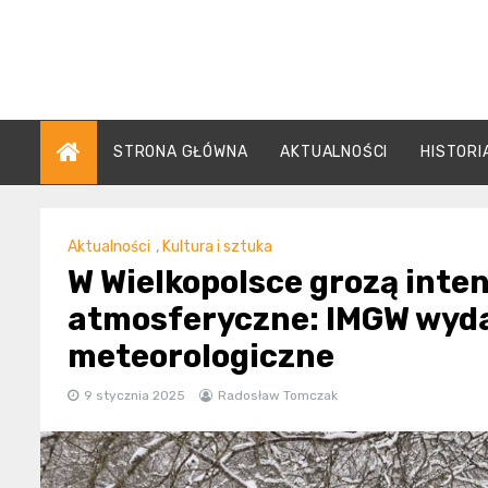
Skip
to
content
STRONA GŁÓWNA
AKTUALNOŚCI
HISTORI
Aktualności
,
Kultura i sztuka
W Wielkopolsce grozą int
atmosferyczne: IMGW wyda
meteorologiczne
9 stycznia 2025
Radosław Tomczak