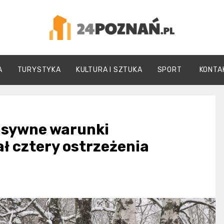
24Poznań.pl
A
TURYSTYKA
KULTURA I SZTUKA
SPORT
KONTA
ensywne warunki
ł cztery ostrzeżenia