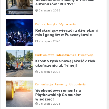
autobusów 190 i 191!
7 sierpnia 2026
Kultura
Muzyka
Wydarzenia
Relaksujący wieczór z dźwiękami
mis i gongów w Puszczykowie
7 sierpnia 2026
Budownictwo
Infrastruktura
Inwestycje
Krosno zyska nową jakość dzięki
ukończeniu ul. Tylnej!
7 sierpnia 2026
Komunikacja
Remonty
Utrudnienia
Weekendowy remont na
Piątkowskiej: Co musisz
wiedzieć!
7 sierpnia 2026