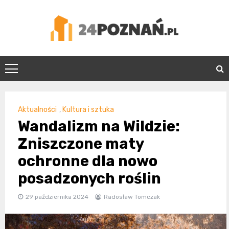
Skip
to
content
24Poznań.pl
Aktualności
,
Kultura i sztuka
Wandalizm na Wildzie:
Zniszczone maty
ochronne dla nowo
posadzonych roślin
29 października 2024
Radosław Tomczak