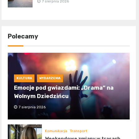
7 sierpnia 2026
Polecamy
KULTURA
WYDARZENIA
Emocje pod gwiazdami: „Drama” na
Wolnym Dziedzińcu
7 sierpnia 2026
Komunikacja
Transport
Weekendowe zmiany w trasach