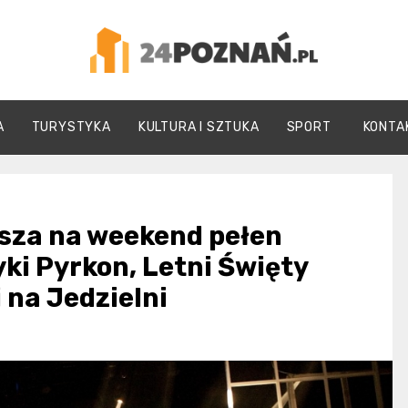
24Poznań.pl
A
TURYSTYKA
KULTURA I SZTUKA
SPORT
KONTA
asza na weekend pełen
yki Pyrkon, Letni Święty
 na Jedzielni