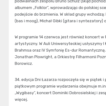
podwalinach zespołu Bruno Schulz (skąd pochodz
albumem „Folklor”, wprowadzając do polskiej s
podejście do brzmienia. W skład grupy wchodzą: K
(bas i moog), Michał Gibki (gitara i syntezatory)
W programie 14 czerwca jest również koncert w F
artystyczny. W Auli Uniwersyteckiej usłyszymy I
Brahmsa oraz IV Symfonię Es-dur Romantyczną A
Jonathan Plowright, a Orkiestrę Filharmonii Poz
Borowicz.
34. edycja Dni Łazarza rozpoczęła się w piątek 
piątkowym programie wydarzenia obejmuje m.in.
„Wygibasy”, koncert Dominiki Dobrosielskiej i z
więcej.