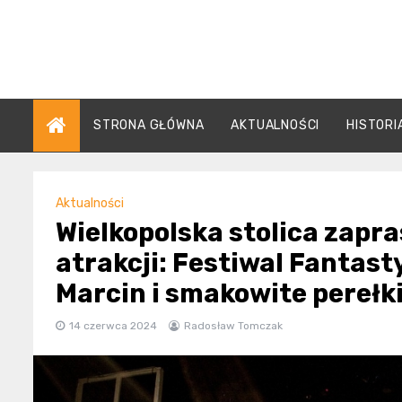
Skip
to
content
STRONA GŁÓWNA
AKTUALNOŚCI
HISTORI
Aktualności
Wielkopolska stolica zapr
atrakcji: Festiwal Fantast
Marcin i smakowite perełki
14 czerwca 2024
Radosław Tomczak