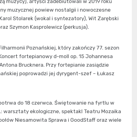
ą muzycy), artyści zadebiutowali w 2019 roku
ceny muzycznej powiew nostalgii i nowoczesne
arol Stolarek (wokal i syntezatory), Wit Zarębski
 oraz Szymon Kasprolewicz (perkusja).
ilharmonii Poznańskiej, który zakończy 77. sezon
 Koncert fortepianowy d-moll op. 15 Johannesa
ntona Brucknera. Przy fortepianie zasiądzie
nańskiej poprowadzi jej dyrygent-szef – Łukasz
i potrwa do 18 czerwca. Świętowanie na fyrtlu w
: warsztaty ekologiczne, spektakl Teatru Mozaika
espołów Niesamowita Sprawa i GoodStaff oraz wiele