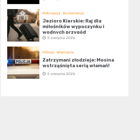
Rekreacja
Wydarzenia
Jezioro Kierskie: Raj dla
miłośników wypoczynku i
wodnych przygód
5 sierpnia 2026
Policja
Włamania
Zatrzymani złodzieje: Mosina
wstrząśnięta serią włamań!
5 sierpnia 2026