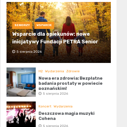
SENIORZY
WSPARCIE
Wsparcie dla opiekunów: nowe
inicjatywy Fundacji PETRA Senior
5 sierpnia 2026
H2
Wydarzenia
Zdrowie
Nowa era zdrowia: Bezpłatne
badania prostaty w powiecie
poznańskim!
5 sierpnia 2026
Koncert
Wydarzenia
Deszczowa magia muzyki
Cohena
5 sierpnia 2026