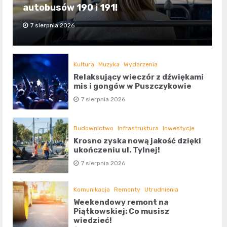
autobusów 190 i 191!
7 sierpnia 2026
Kultura
Muzyka
Wydarzenia
Relaksujący wieczór z dźwiękami
mis i gongów w Puszczykowie
7 sierpnia 2026
Budownictwo
Infrastruktura
Inwestycje
Krosno zyska nową jakość dzięki
ukończeniu ul. Tylnej!
7 sierpnia 2026
Komunikacja
Remonty
Utrudnienia
Weekendowy remont na
Piątkowskiej: Co musisz
wiedzieć!