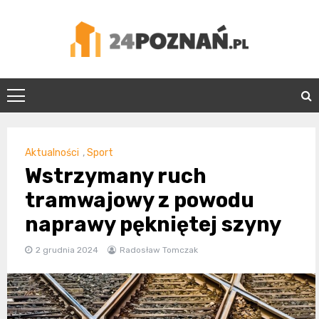
Skip
to
content
24Poznań.pl
Aktualności
,
Sport
Wstrzymany ruch
tramwajowy z powodu
naprawy pękniętej szyny
2 grudnia 2024
Radosław Tomczak