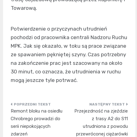
Towarową.
Potwierdzenie o przyczynach utrudnień
pochodzi od pracownika centrali Nadzoru Ruchu
MPK. Jak się okazało, w toku są prace związane
ze spawaniem pękniętej szyny. Czas potrzebny
na zakończenie prac jest szacowany na około
30 minut, co oznacza, że utrudnienia w ruchu
mogą jeszcze tyle potrwać.
Nawigacja
Remont bloku na osiedlu
Przejezdność na zjeździe
wpisu
Chrobrego prowadzi do
z trasy A2 do S11
serii niepokojących
utrudniona z powodu
zdarzeń
przewróconej ciężarówki