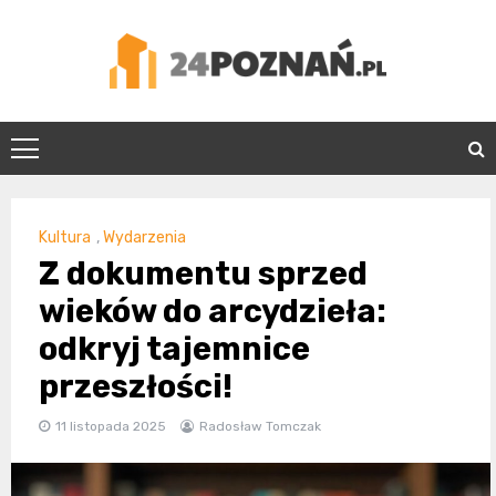
Skip
to
content
24Poznań.pl
Kultura
,
Wydarzenia
Z dokumentu sprzed
wieków do arcydzieła:
odkryj tajemnice
przeszłości!
11 listopada 2025
Radosław Tomczak