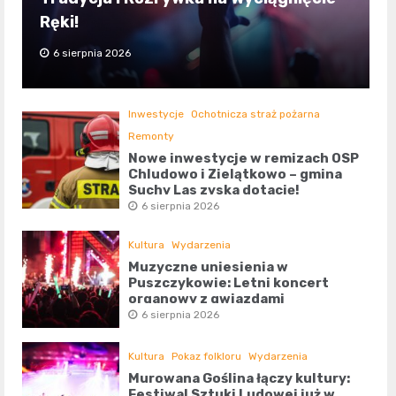
Ręki!
6 sierpnia 2026
Inwestycje
Ochotnicza straż pożarna
Remonty
Nowe inwestycje w remizach OSP
Chludowo i Zielątkowo – gmina
Suchy Las zyska dotację!
6 sierpnia 2026
Kultura
Wydarzenia
Muzyczne uniesienia w
Puszczykowie: Letni koncert
organowy z gwiazdami
6 sierpnia 2026
Kultura
Pokaz folkloru
Wydarzenia
Murowana Goślina łączy kultury:
Festiwal Sztuki Ludowej już w