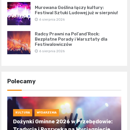
Murowana Goślina łączy kultury:
Festiwal Sztuki Ludowej już w sierpniu!
6 sierpnia 2026
Radcy Prawni na Pol’and’Rock:
Bezpłatne Porady i Warsztaty dla
Festiwalowiczów
6 sierpnia 2026
Polecamy
KULTURA
WYDARZENIA
Dożynki Gminne 2026 w Przebędowie:
Tradycja i Rozrywka na Wyciągnięcie