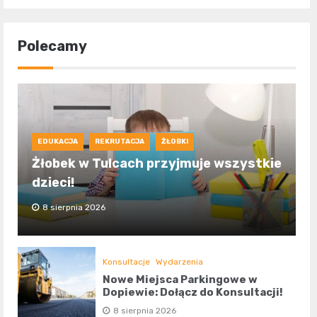
Polecamy
EDUKACJA
REKRUTACJA
ŻŁOBKI
Żłobek w Tulcach przyjmuje wszystkie
dzieci!
8 sierpnia 2026
Konsultacje
Wydarzenia
Nowe Miejsca Parkingowe w
Dopiewie: Dołącz do Konsultacji!
8 sierpnia 2026