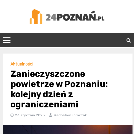
Skip
to
content
24Poznań.pl
Aktualności
Zanieczyszczone
powietrze w Poznaniu:
kolejny dzień z
ograniczeniami
23 stycznia 2025
Radosław Tomczak