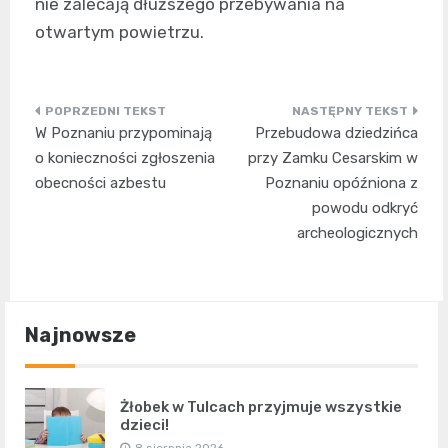
nie zalecają dłuższego przebywania na
otwartym powietrzu.
Nawigacja
W Poznaniu przypominają
Przebudowa dziedzińca
wpisu
o konieczności zgłoszenia
przy Zamku Cesarskim w
obecności azbestu
Poznaniu opóźniona z
powodu odkryć
archeologicznych
Najnowsze
Żłobek w Tulcach przyjmuje wszystkie
dzieci!
8 sierpnia 2026