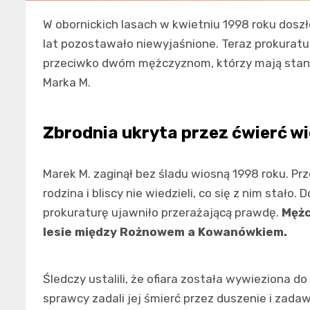
W obornickich lasach w kwietniu 1998 roku dosz
lat pozostawało niewyjaśnione. Teraz prokuratu
przeciwko dwóm mężczyznom, którzy mają staną
Marka M.
Zbrodnia ukryta przez ćwierć w
Marek M. zaginął bez śladu wiosną 1998 roku. Pr
rodzina i bliscy nie wiedzieli, co się z nim stał
prokuraturę ujawniło przerażającą prawdę.
Mężc
lesie między Rożnowem a Kowanówkiem.
Śledczy ustalili, że ofiara została wywieziona d
sprawcy zadali jej śmierć przez duszenie i za