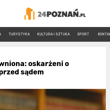
24Poznań.pl
A
TURYSTYKA
KULTURA I SZTUKA
SPORT
KONTA
wniona: oskarżeni o
 przed sądem