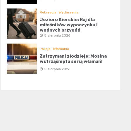
Rekreacja
Wydarzenia
Jezioro Kierskie: Raj dla
miłośników wypoczynku i
wodnych przygód
5 sierpnia 2026
Policja
Włamania
Zatrzymani złodzieje: Mosina
wstrząśnięta serią włamań!
5 sierpnia 2026