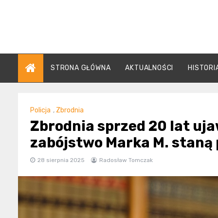
Skip
to
content
STRONA GŁÓWNA
AKTUALNOŚCI
HISTORI
Policja
,
Zbrodnia
Zbrodnia sprzed 20 lat uja
zabójstwo Marka M. staną
28 sierpnia 2025
Radosław Tomczak