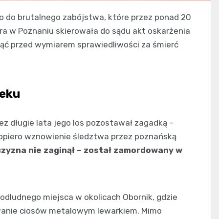
ło do brutalnego zabójstwa, które przez ponad 20
ra w Poznaniu skierowała do sądu akt oskarżenia
ć przed wymiarem sprawiedliwości za śmierć
ieku
zez długie lata jego los pozostawał zagadką –
o. Dopiero wznowienie śledztwa przez poznańską
zyzna nie zaginął – został zamordowany w
o odludnego miejsca w okolicach Obornik, gdzie
dawanie ciosów metalowym lewarkiem. Mimo