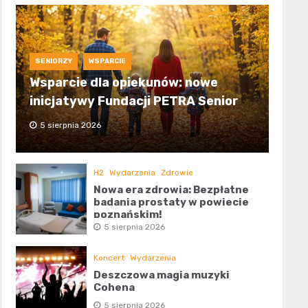
SENIORZY
WSPARCIE
Wsparcie dla opiekunów: nowe
inicjatywy Fundacji PETRA Senior
5 sierpnia 2026
H2
Wydarzenia
Zdrowie
Nowa era zdrowia: Bezpłatne
badania prostaty w powiecie
poznańskim!
5 sierpnia 2026
Koncert
Wydarzenia
Deszczowa magia muzyki
Cohena
5 sierpnia 2026