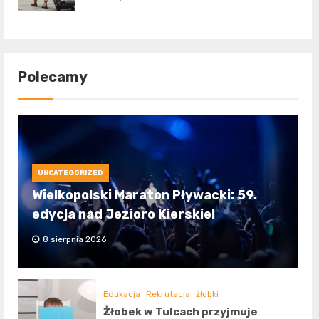
Polecamy
UNCATEGORIZED
Wielkopolski Maraton Pływacki: 59.
edycja nad Jezioro Kierskie!
8 sierpnia 2026
Edukacja
Rekrutacja
żłobki
Żłobek w Tulcach przyjmuje