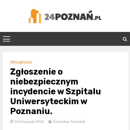
Skip
to
content
24Poznań.pl
Aktualności
Zgłoszenie o
niebezpiecznym
incydencie w Szpitalu
Uniwersyteckim w
Poznaniu.
13 listopada 2023
Radosław Tomczak