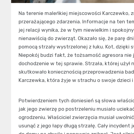
Na terenie maleńkiej miejscowości Karczewko, z
przerażającego zdarzenia. Informacje na ten te
jej relacji wynika, że w tym niewielkim i spokojn
nienawiścią do zwierząt. Okazało się, że parę d
pomocą strzały wystrzelonej z łuku. Kot, dzięki
Niepokój budzi fakt, że tożsamość agresora nie 
dochodzenie w tej sprawie. Strzała, której użył na
skutkowało koniecznością przeprowadzenia bada
Karczewka, która żyje w strachu o swoje dzieci i
Potwierdzeniem tych doniesień są słowa właści
jak jego zwierzę po postrzeleniu musiało ucieka
ogrodzeniu. Właściciel zwierzęcia musiał uwolnić
usunąć z jego łapy długą strzałę. Cały incydent 
do domu na chwilę i ponownie zniknął. Jest silni