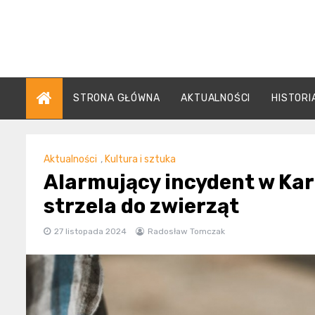
Skip
to
content
STRONA GŁÓWNA
AKTUALNOŚCI
HISTORI
Aktualności
,
Kultura i sztuka
Alarmujący incydent w Kar
strzela do zwierząt
27 listopada 2024
Radosław Tomczak