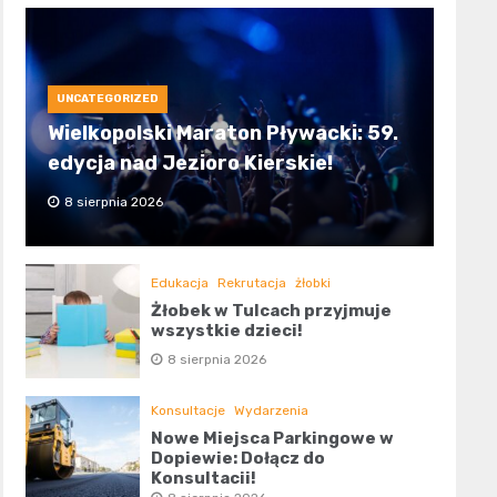
UNCATEGORIZED
Wielkopolski Maraton Pływacki: 59.
edycja nad Jezioro Kierskie!
8 sierpnia 2026
Edukacja
Rekrutacja
żłobki
Żłobek w Tulcach przyjmuje
wszystkie dzieci!
8 sierpnia 2026
Konsultacje
Wydarzenia
Nowe Miejsca Parkingowe w
Dopiewie: Dołącz do
Konsultacji!