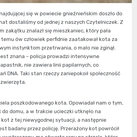
najdującej się w powiecie gnieźnieńskim doszło do
mat dostaliśmy od jednej z naszych Czytelniczek. Z
ym zakątku znalazł się mieszkaniec, który pała
ni temu ów człowiek perfidnie zaatakował kota za
 swym instynktom przetrwania, o mało nie zginął.
jest znana – policja prowadzi intensywne
pastnik, nie zawiera linii papilarnych, co
ń DNA. Taki stan rzeczy zaniepokoił społeczność
 zwierzęta.
ciela poszkodowanego kota. Opowiadał nam o tym,
ć do domu, a w trakcie ucieczki utknęło na
 kot z tej niewygodnej sytuacji, a następnie
jest badany przez policję. Przerażony kot powrócił
e wystraszony, ma otwarte rany po strzale, które