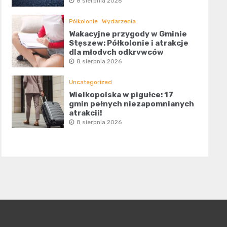
8 sierpnia 2026
Półkolonie
Wydarzenia
Wakacyjne przygody w Gminie
Stęszew: Półkolonie i atrakcje
dla młodych odkrywców
8 sierpnia 2026
Uncategorized
Wielkopolska w pigułce: 17
gmin pełnych niezapomnianych
atrakcji!
8 sierpnia 2026