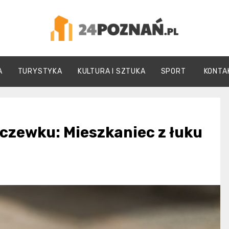
24Poznań.pl
A
TURYSTYKA
KULTURA I SZTUKA
SPORT
KONTA
czewku: Mieszkaniec z łuku