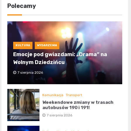
Polecamy
KULTURA
WYDARZENIA
Emocje pod gwiazdami: „Drama” na
Wolnym Dziedzińcu
7 sierpnia 2026
Komunikacja
Transport
Weekendowe zmiany w trasach
autobusów 190 i 191!
7 sierpnia 2026