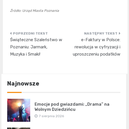
Źródło: Urząd Miasta Poznania
Nawigacja
Świąteczne Szaleństwo w
e-Faktury w Polsce:
wpisu
Poznaniu: Jarmark,
rewolucja w cyfryzacji i
Muzyka i Smaki!
uproszczeniu podatków
Najnowsze
Emocje pod gwiazdami: „Drama” na
Wolnym Dziedzińcu
7 sierpnia 2026