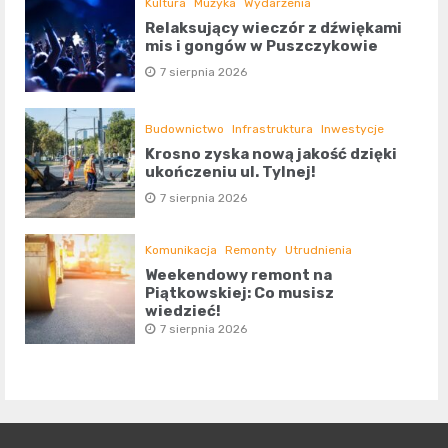
Kultura
Muzyka
Wydarzenia
Relaksujący wieczór z dźwiękami
mis i gongów w Puszczykowie
7 sierpnia 2026
Budownictwo
Infrastruktura
Inwestycje
Krosno zyska nową jakość dzięki
ukończeniu ul. Tylnej!
7 sierpnia 2026
Komunikacja
Remonty
Utrudnienia
Weekendowy remont na
Piątkowskiej: Co musisz
wiedzieć!
7 sierpnia 2026