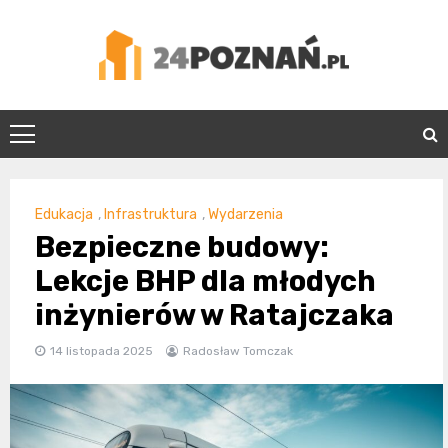
Skip
to
content
24Poznań.pl
Edukacja
,
Infrastruktura
,
Wydarzenia
Bezpieczne budowy:
Lekcje BHP dla młodych
inżynierów w Ratajczaka
14 listopada 2025
Radosław Tomczak