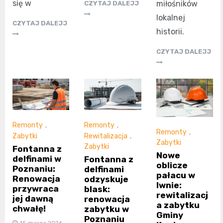
się w
miłośników
CZYTAJ DALEJJ
lokalnej
CZYTAJ DALEJJ
historii.
CZYTAJ DALEJJ
Remonty
,
Remonty
,
Remonty
,
Zabytki
Rewitalizacja
,
Zabytki
Zabytki
Fontanna z
Nowe
delfinami w
Fontanna z
oblicze
Poznaniu:
delfinami
pałacu w
Renowacja
odzyskuje
Iwnie:
przywraca
blask:
rewitalizacj
jej dawną
renowacja
a zabytku
chwałę!
zabytku w
Gminy
Poznaniu
15 marca 2026