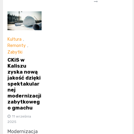
Kultura
,
Remonty
,
Zabytki
CKiS w
Kaliszu
zyska nową
jakość dzięki
spektakular
nej
modernizacji
zabytkoweg
o gmachu
11 września
2025
Modernizacja