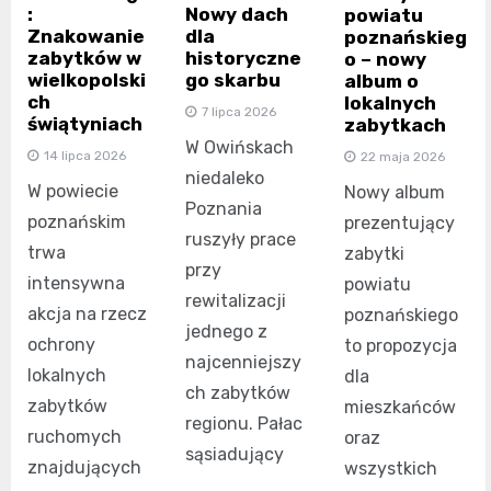
:
Nowy dach
powiatu
Znakowanie
dla
poznańskieg
zabytków w
historyczne
o – nowy
wielkopolski
go skarbu
album o
ch
lokalnych
7 lipca 2026
świątyniach
zabytkach
W Owińskach
14 lipca 2026
22 maja 2026
niedaleko
W powiecie
Nowy album
Poznania
poznańskim
prezentujący
ruszyły prace
trwa
zabytki
przy
intensywna
powiatu
rewitalizacji
akcja na rzecz
poznańskiego
jednego z
ochrony
to propozycja
najcenniejszy
lokalnych
dla
ch zabytków
zabytków
mieszkańców
regionu. Pałac
ruchomych
oraz
sąsiadujący
znajdujących
wszystkich