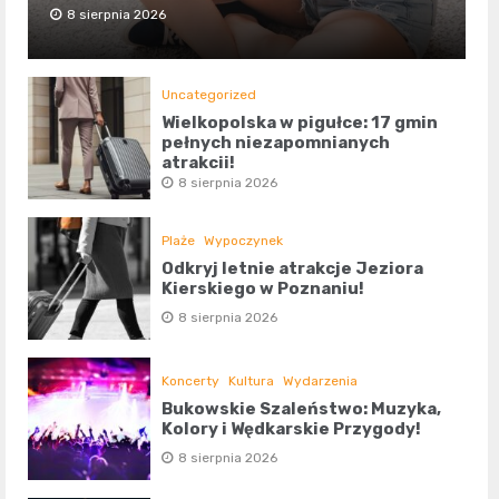
8 sierpnia 2026
Uncategorized
Wielkopolska w pigułce: 17 gmin
pełnych niezapomnianych
atrakcji!
8 sierpnia 2026
Plaże
Wypoczynek
Odkryj letnie atrakcje Jeziora
Kierskiego w Poznaniu!
8 sierpnia 2026
Koncerty
Kultura
Wydarzenia
Bukowskie Szaleństwo: Muzyka,
Kolory i Wędkarskie Przygody!
8 sierpnia 2026