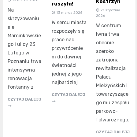
Kostrzyn
ruszyła!
Na
21 stycznia
13 marca 2026
2026
skrzyżowaniu
W sercu miasta
W centrum
alei
rozpoczęły się
Iwna trwa
Marcinkowskie
prace nad
obecnie
go i ulicy 23
przywrócenie
szeroko
Lutego w
m do dawnej
zakrojona
Poznaniu trwa
świetności
rewitalizacja
intensywna
jednej z jego
Pałacu
renowacja
najbardziej
Mielżyńskich i
fontanny z
towarzyszące
CZYTAJ DALEJJ
CZYTAJ DALEJJ
go mu zespołu
parkowo-
folwarcznego.
CZYTAJ DALEJJ