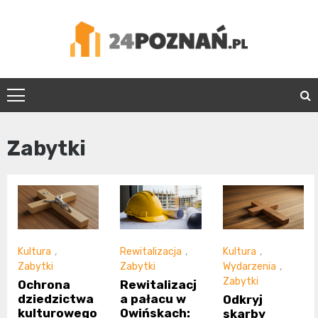
Skip
to
content
24Poznań.pl
Zabytki
Kultura
,
Rewitalizacja
,
Kultura
,
Zabytki
Zabytki
Wydarzenia
,
Zabytki
Ochrona
Rewitalizacj
dziedzictwa
a pałacu w
Odkryj
kulturowego
Owińskach:
skarby