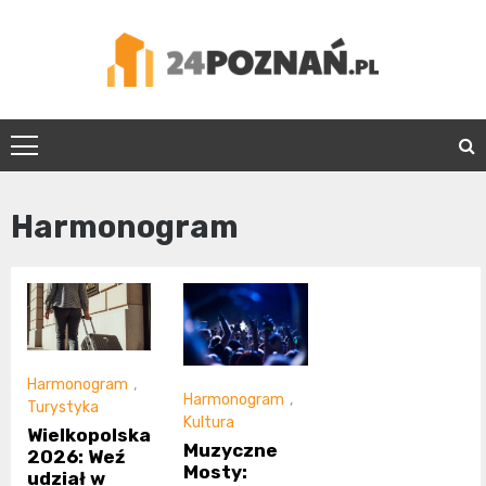
Skip
to
content
24Poznań.pl
Harmonogram
Harmonogram
,
Harmonogram
,
Turystyka
Kultura
Wielkopolska
Muzyczne
2026: Weź
Mosty:
udział w