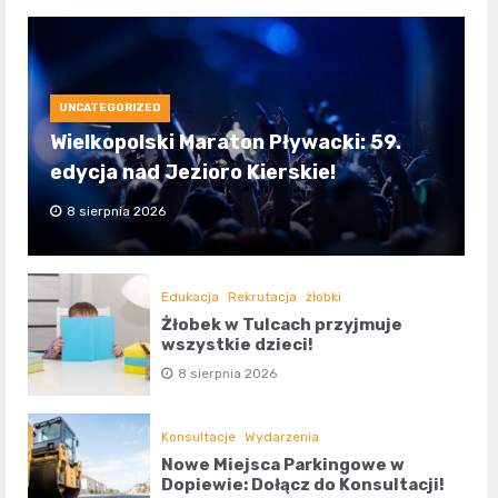
UNCATEGORIZED
Wielkopolski Maraton Pływacki: 59.
edycja nad Jezioro Kierskie!
8 sierpnia 2026
Edukacja
Rekrutacja
żłobki
Żłobek w Tulcach przyjmuje
wszystkie dzieci!
8 sierpnia 2026
Konsultacje
Wydarzenia
Nowe Miejsca Parkingowe w
Dopiewie: Dołącz do Konsultacji!