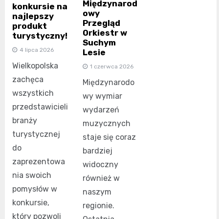
Międzynarod
konkursie na
owy
najlepszy
Przegląd
produkt
Orkiestr w
turystyczny!
Suchym
4 lipca 2026
Lesie
Wielkopolska
1 czerwca 2026
zachęca
Międzynarodo
wszystkich
wy wymiar
przedstawicieli
wydarzeń
branży
muzycznych
turystycznej
staje się coraz
do
bardziej
zaprezentowa
widoczny
nia swoich
również w
pomysłów w
naszym
konkursie,
regionie.
który pozwoli