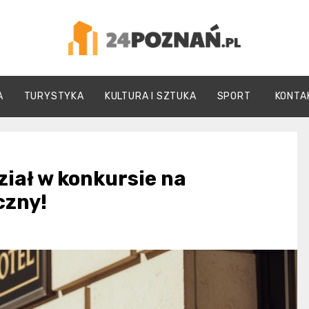
24Poznań.pl
A
TURYSTYKA
KULTURA I SZTUKA
SPORT
KONTA
ział w konkursie na
czny!