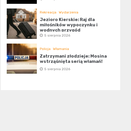
Rekreacja
Wydarzenia
Jezioro Kierskie: Raj dla
miłośników wypoczynku i
wodnych przygód
5 sierpnia 2026
Policja
Włamania
Zatrzymani złodzieje: Mosina
wstrząśnięta serią włamań!
5 sierpnia 2026