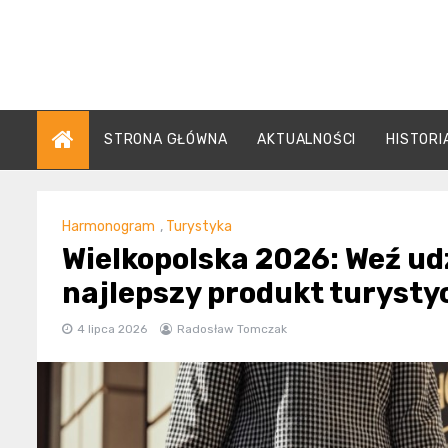
Skip
to
content
STRONA GŁÓWNA
AKTUALNOŚCI
HISTORI
Harmonogram
,
Turystyka
Wielkopolska 2026: Weź ud
najlepszy produkt turysty
4 lipca 2026
Radosław Tomczak