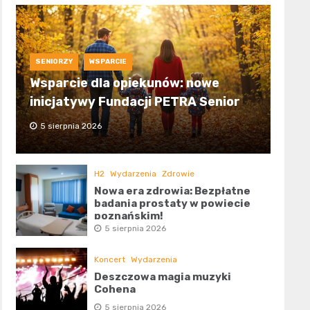
SENIORZY
WSPARCIE
Wsparcie dla opiekunów: nowe
inicjatywy Fundacji PETRA Senior
5 sierpnia 2026
H2
Wydarzenia
Zdrowie
Nowa era zdrowia: Bezpłatne
badania prostaty w powiecie
poznańskim!
5 sierpnia 2026
Koncert
Wydarzenia
Deszczowa magia muzyki
Cohena
5 sierpnia 2026