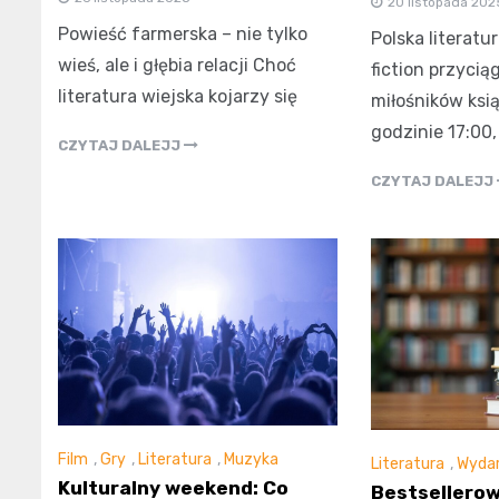
20 listopada 202
Powieść farmerska – nie tylko
Polska literatu
wieś, ale i głębia relacji Choć
fiction przycią
literatura wiejska kojarzy się
miłośników ksią
godzinie 17:00, 
CZYTAJ DALEJJ
CZYTAJ DALEJJ
Film
,
Gry
,
Literatura
,
Muzyka
Literatura
,
Wydar
Kulturalny weekend: Co
Bestsellerow