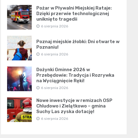
Pożar w Pływalni Miejskiej Rataje:
Dzięki przerwie technologicznej
uniknięto tragedii
6 sierpnia 2026
Poznaj miejskie żłobki: Dni otwarte w
Poznaniu!
6 sierpnia 2026
Dożynki Gminne 2026 w
Przebędowie: Tradycja i Rozrywka
na Wyciągnięcie Ręki!
6 sierpnia 2026
Nowe inwestycje w remizach OSP
Chludowo i Zielątkowo – gmina
Suchy Las zyska dotację!
6 sierpnia 2026