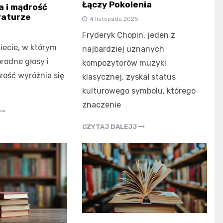
Łączy Pokolenia
a i mądrość
raturze
4 listopada 2025
Fryderyk Chopin, jeden z
iecie, w którym
najbardziej uznanych
rodne głosy i
kompozytorów muzyki
czość wyróżnia się
klasycznej, zyskał status
kulturowego symbolu, którego
znaczenie
CZYTAJ DALEJJ