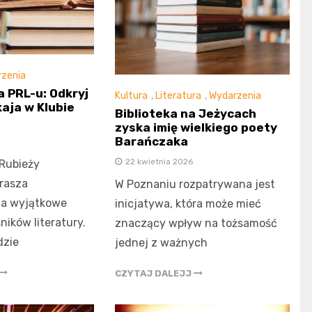
zenia
 PRL-u: Odkryj
Kultura
,
Literatura
,
Wydarzenia
aja w Klubie
Biblioteka na Jeżycach
zyska imię wielkiego poety
Barańczaka
22 kwietnia 2026
 Rubieży
rasza
W Poznaniu rozpatrywana jest
a wyjątkowe
inicjatywa, która może mieć
ników literatury.
znaczący wpływ na tożsamość
dzie
jednej z ważnych
CZYTAJ DALEJJ