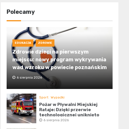
Polecamy
EDUKACJA
ZDROWIE
Zdrowie dzieci na pierwszym
miejscu: nowy program wykrywania
wad wzroku w powiecie poznańskim
6 sierpnia 2026
Sport
Wypadki
Pożar w Pływalni Miejskiej
Rataje: Dzięki przerwie
technologicznej uniknięto
tragedii
6 sierpnia 2026