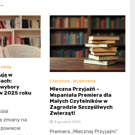
zenia
ują w
iach:
Literatura
,
Wydarzenia
 wybory
Mleczna Przyjaźń –
w 2025 roku
Wspaniała Premiera dla
Małych Czytelników w
Zagrodzie Szczęśliwych
iósł
Zwierząt!
e zmiany na
8 grudnia 2025
 powiecie
Premiera „Mlecznej Przyjaźni”