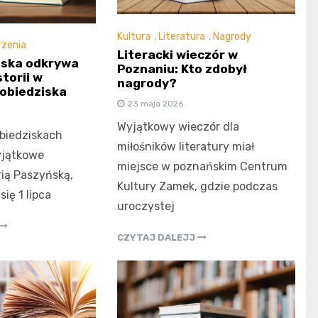
Kultura
,
Literatura
,
Nagrody
zenia
Literacki wieczór w
ńska odkrywa
Poznaniu: Kto zdobył
torii w
nagrody?
Pobiedziska
23 maja 2026
Wyjątkowy wieczór dla
obiedziskach
miłośników literatury miał
yjątkowe
miejsce w poznańskim Centrum
rią Paszyńską,
Kultury Zamek, gdzie podczas
ię 1 lipca
uroczystej
CZYTAJ DALEJJ