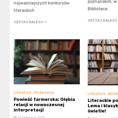
poznańskim, w 
najważniejszych konkursów
Bibliotece
literackich
CZYTAJ DALEJJ
CZYTAJ DALEJJ
Literatura
,
Wydarzenia
Literatura
,
Wydar
Powieść farmerska: Głębia
Literackie p
relacji w nowoczesnej
Lema i klasy
interpretacji
świetle!
26 listopada 2025