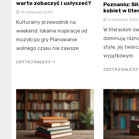
warto zobaczyć i usłyszeć?
Poznaniu: Sił
kobiet w lite
14 listopada 2025
5 listopada 2025
Kulturalny przewodnik na
W literackim św
weekend: lokalne inspiracje od
dominują różno
muzyki po gry Planowanie
style, jej twór
wolnego czasu nie zawsze
wyjątkowym
CZYTAJ DALEJJ
CZYTAJ DALEJJ