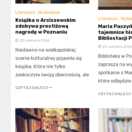
Literatura
,
Wydarzenia
Literatura
,
Wydar
Książka o Arciszewskim
zdobywa prestiżową
Maria Paszy
nagrodę w Poznaniu
tajemnice his
Bibliostacji 
30 czerwca 2026
25 czerwca 2026
Niedawno na wielkopolskiej
Biblioteka w P
scenie kulturalnej pojawiła się
zaprasza na w
książka, która nie tylko
spotkanie z Ma
zaskoczyła swoją obecnością, ale
które odbędzie s
CZYTAJ DALEJJ
CZYTAJ DALEJJ