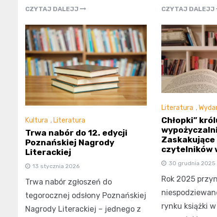
CZYTAJ DALEJJ
CZYTAJ DALEJJ
Literatura
,
Wydar
Chłopki” król
Kultura
,
Literatura
wypożyczaln
Trwa nabór do 12. edycji
Zaskakujące
Poznańskiej Nagrody
czytelników 
Literackiej
30 grudnia 2025
13 stycznia 2026
Rok 2025 przyn
Trwa nabór zgłoszeń do
niespodziewan
tegorocznej odsłony Poznańskiej
rynku książki w
Nagrody Literackiej – jednego z