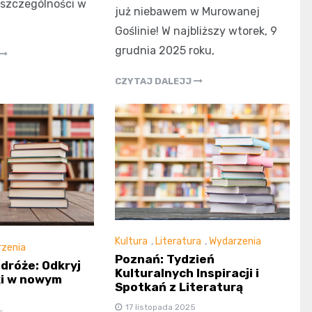
szczególności w
już niebawem w Murowanej
Goślinie! W najbliższy wtorek, 9
grudnia 2025 roku,
CZYTAJ DALEJJ
Kultura
,
Literatura
,
Wydarzenia
zenia
Poznań: Tydzień
odróże: Odkryj
Kulturalnych Inspiracji i
ki w nowym
Spotkań z Literaturą
17 listopada 2025