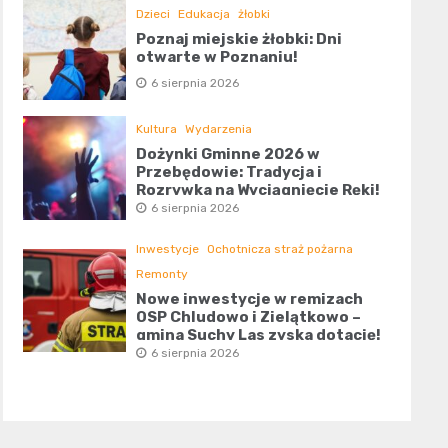
Dzieci
Edukacja
żłobki
Poznaj miejskie żłobki: Dni
otwarte w Poznaniu!
6 sierpnia 2026
Kultura
Wydarzenia
Dożynki Gminne 2026 w
Przebędowie: Tradycja i
Rozrywka na Wyciągnięcie Ręki!
6 sierpnia 2026
Inwestycje
Ochotnicza straż pożarna
Remonty
Nowe inwestycje w remizach
OSP Chludowo i Zielątkowo –
gmina Suchy Las zyska dotację!
6 sierpnia 2026