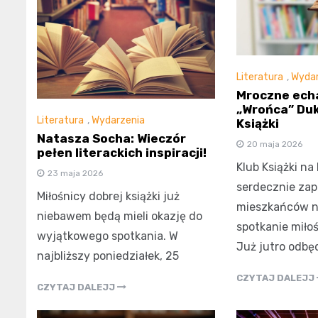
Literatura
,
Wydar
Mroczne echa
„Wrońca” Duk
Literatura
,
Wydarzenia
Książki
Natasza Socha: Wieczór
20 maja 2026
pełen literackich inspiracji!
Klub Książki na
23 maja 2026
serdecznie zap
Miłośnicy dobrej książki już
mieszkańców n
niebawem będą mieli okazję do
spotkanie miłoś
wyjątkowego spotkania. W
Już jutro odbę
najbliższy poniedziałek, 25
CZYTAJ DALEJJ
CZYTAJ DALEJJ