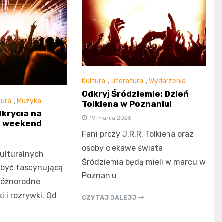
Kultura
,
Literatura
,
Wydarzenia
Odkryj Śródziemie: Dzień
tura
,
Muzyka
Tolkiena w Poznaniu!
dkrycia na
19 marca 2026
 weekend
Fani prozy J.R.R. Tolkiena oraz
osoby ciekawe świata
ulturalnych
Śródziemia będą mieli w marcu w
e być fascynującą
Poznaniu
różnorodne
i i rozrywki. Od
CZYTAJ DALEJJ