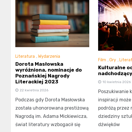
Literatura
,
Wydarzenia
Film
,
Gry
,
Litera
Dorota Masłowska
Kulturalne o
wyróżniona, nominacje do
nadchodzący
Poznańskiej Nagrody
Literackiej 2023
10 kwietnia 2026
22 kwietnia 2026
Poszukiwanie k
Podczas gdy Dorota Masłowska
inspiracji moż
została uhonorowana prestiżową
podróżą przez 
Nagrodą im. Adama Mickiewicza,
dziedziny sztuk
świat literatury wzbogacił się
dźwięków