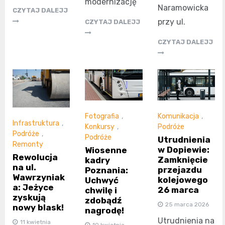
modernizację
Naramowicka
CZYTAJ DALEJJ
przy ul.
CZYTAJ DALEJJ
CZYTAJ DALEJJ
Fotografia
,
Komunikacja
,
Infrastruktura
,
Konkursy
,
Podróże
Podróże
,
Podróże
Utrudnienia
Remonty
w Dopiewie:
Wiosenne
Rewolucja
Zamknięcie
kadry
na ul.
przejazdu
Poznania:
Wawrzyniak
kolejowego
Uchwyć
a: Jeżyce
26 marca
chwilę i
zyskują
zdobądź
25 marca 2026
nowy blask!
nagrodę!
Utrudnienia na
11 kwietnia