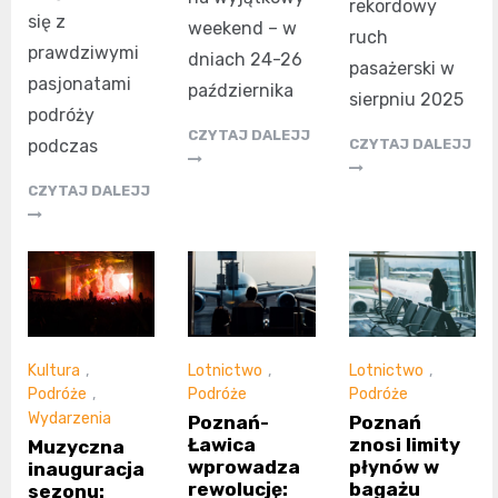
rekordowy
się z
weekend – w
ruch
prawdziwymi
dniach 24-26
pasażerski w
pasjonatami
października
sierpniu 2025
podróży
CZYTAJ DALEJJ
podczas
CZYTAJ DALEJJ
CZYTAJ DALEJJ
Kultura
,
Lotnictwo
,
Lotnictwo
,
Podróże
,
Podróże
Podróże
Wydarzenia
Poznań-
Poznań
Ławica
znosi limity
Muzyczna
wprowadza
płynów w
inauguracja
rewolucję:
bagażu
sezonu: