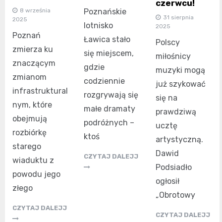
czerwcu!
8 września
Poznańskie
31 sierpnia
2025
lotnisko
2025
Poznań
Ławica stało
Polscy
zmierza ku
się miejscem,
miłośnicy
znaczącym
gdzie
muzyki mogą
zmianom
codziennie
już szykować
infrastruktural
rozgrywają się
się na
nym, które
małe dramaty
prawdziwą
obejmują
podróżnych –
ucztę
rozbiórkę
ktoś
artystyczną.
starego
Dawid
CZYTAJ DALEJJ
wiaduktu z
Podsiadło
powodu jego
ogłosił
złego
„Obrotowy
CZYTAJ DALEJJ
CZYTAJ DALEJJ