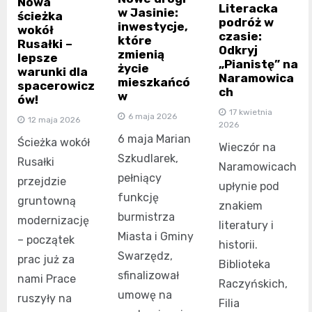
Nowa
Literacka
w Jasinie:
ścieżka
podróż w
inwestycje,
wokół
czasie:
które
Rusałki –
Odkryj
zmienią
lepsze
„Pianistę” na
życie
warunki dla
Naramowica
mieszkańcó
spacerowicz
ch
w
ów!
17 kwietnia
6 maja 2026
12 maja 2026
2026
6 maja Marian
Ścieżka wokół
Wieczór na
Szkudlarek,
Rusałki
Naramowicach
pełniący
przejdzie
upłynie pod
funkcję
gruntowną
znakiem
burmistrza
modernizację
literatury i
Miasta i Gminy
– początek
historii.
Swarzędz,
prac już za
Biblioteka
sfinalizował
nami Prace
Raczyńskich,
umowę na
ruszyły na
Filia