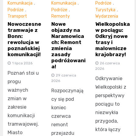
Komunikacja
,
Komunikacja
,
Podróże
,
Podróże
,
Podróże
,
Turystyka
,
Transport
Remonty
Wydarzenia
Nowoczesne
Nowe
Wielkopolska
tramwaje z
objazdy na
w pociągu:
Bonn:
Naramowica
Odkryj nowe
rewolucja w
ch: Remont
trasy i
poznańskiej
zmienia
malownicze
komunikacji!
zasady
krajobrazy!
podróżowani
1 lipca 2026
26 czerwca
a!
2026
Poznań stoi u
29 czerwca
Odkrywanie
progu
2026
Wielkopolski z
ważnych
Rozpoczynają
perspektywy
zmian w
cy się pod
pociągu to
zakresie
koniec
niezwykła
komunikacji
czerwca
przygoda,
tramwajowej.
remont
która łączy
Miasto
przejazdu