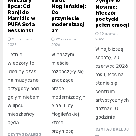
wieczory
na ul.
Zynger w
lipca: Od
Mogileńskiej:
Mosinie:
Ronji do
Co
Wieczór
Mamidło w
przyniesie
poetycki
PUFA Sofa
modernizacj
pełen emocji
Sessions!
a?
19 czerwca
2026
25 czerwca
22 czerwca
2026
2026
W najbliższą
Letnie
W naszym
sobotę, 20
wieczory to
mieście
czerwca 2026
idealny czas
rozpoczęły się
roku, Mosina
na muzyczne
znaczące
stanie się
przygody pod
prace
centrum
gołym niebem.
modernizacyjn
artystycznych
W lipcu
e na ulicy
doznań. O
mieszkańcy
Mogileńskiej,
godzinie
będą
które
CZYTAJ DALEJJ
przyniosą
CZYTAJ DALEJJ