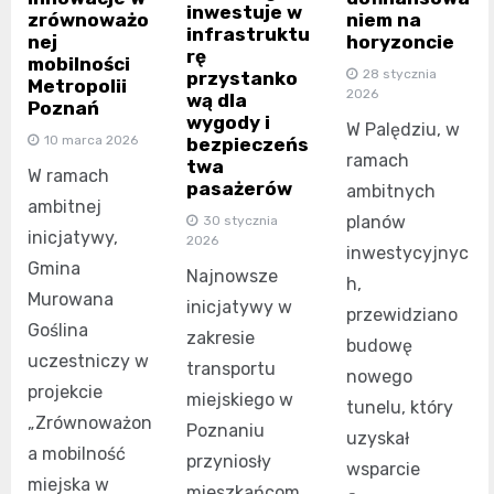
inwestuje w
zrównoważo
niem na
infrastruktu
nej
horyzoncie
rę
mobilności
28 stycznia
przystanko
Metropolii
2026
wą dla
Poznań
wygody i
W Palędziu, w
10 marca 2026
bezpieczeńs
ramach
twa
W ramach
pasażerów
ambitnych
ambitnej
planów
30 stycznia
inicjatywy,
2026
inwestycyjnyc
Gmina
Najnowsze
h,
Murowana
inicjatywy w
przewidziano
Goślina
zakresie
budowę
uczestniczy w
transportu
nowego
projekcie
miejskiego w
tunelu, który
„Zrównoważon
Poznaniu
uzyskał
a mobilność
przyniosły
wsparcie
miejska w
mieszkańcom