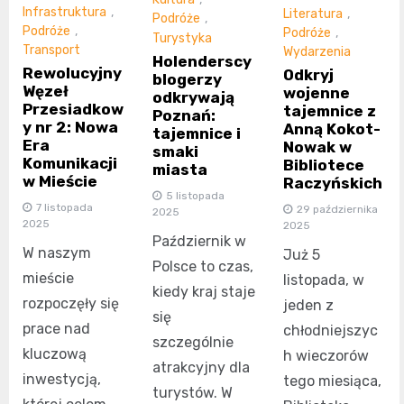
Infrastruktura
,
Literatura
,
Podróże
,
Podróże
,
Podróże
,
Turystyka
Transport
Wydarzenia
Holenderscy
Rewolucyjny
Odkryj
blogerzy
Węzeł
wojenne
odkrywają
Przesiadkow
tajemnice z
Poznań:
y nr 2: Nowa
Anną Kokot-
tajemnice i
Era
Nowak w
smaki
Komunikacji
Bibliotece
miasta
w Mieście
Raczyńskich
5 listopada
7 listopada
29 października
2025
2025
2025
Październik w
W naszym
Już 5
Polsce to czas,
mieście
listopada, w
kiedy kraj staje
rozpoczęły się
jeden z
się
prace nad
chłodniejszyc
szczególnie
kluczową
h wieczorów
atrakcyjny dla
inwestycją,
tego miesiąca,
turystów. W