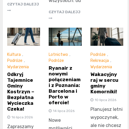
wszystkich: od
CZYTAJ DALEJJ
CZYTAJ DALEJJ
Kultura
,
Lotnictwo
,
Podróże
,
Podróże
,
Podróże
Rekreacja
,
Wydarzenia
Wydarzenia
Ryanair z
nowymi
Odkryj
Wakacyjny
połączeniam
Tajemnice
raj w sercu
i z Poznania:
Gminy
gminy
Barcelona i
Kostrzyn –
Komorniki!
Porto w
Bezpłatna
10 lipca 2026
ofercie!
Wycieczka
Czeka!
Planujesz letni
14 lipca 2026
wypoczynek,
16 lipca 2026
Nowe
ale nie chcesz
Zapraszamy
możliwości