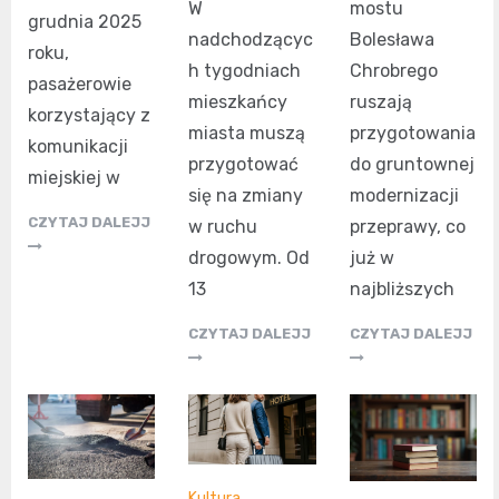
mostu
W
grudnia 2025
Bolesława
nadchodzącyc
roku,
Chrobrego
h tygodniach
pasażerowie
ruszają
mieszkańcy
korzystający z
przygotowania
miasta muszą
komunikacji
do gruntownej
przygotować
miejskiej w
modernizacji
się na zmiany
CZYTAJ DALEJJ
przeprawy, co
w ruchu
już w
drogowym. Od
najbliższych
13
CZYTAJ DALEJJ
CZYTAJ DALEJJ
Kultura
,