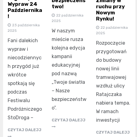
bezpieczeńs
Zmiany w
Wypraw 24
two!
ruchu przy
Października
Nowym
22 października
!
Rynku!
2025
23 października
22 października
W naszym
2025
2025
mieście rusza
Fani dalekich
Rozpoczęcie
kolejna edycja
wypraw i
przygotowań
kampanii
niecodziennyc
do budowy
edukacyjnej
h przygód już
nowej linii
pod nazwą
wkrótce
tramwajowej
„Twoje światła
spotkają się
wzdłuż ulicy
– Nasze
podczas
Ratajczaka
bezpieczeństw
Festiwalu
nabiera tempa.
o”.
Podróżniczego
W ramach
StoDroga –
inwestycji
CZYTAJ DALEJJ
CZYTAJ DALEJJ
CZYTAJ DALEJJ