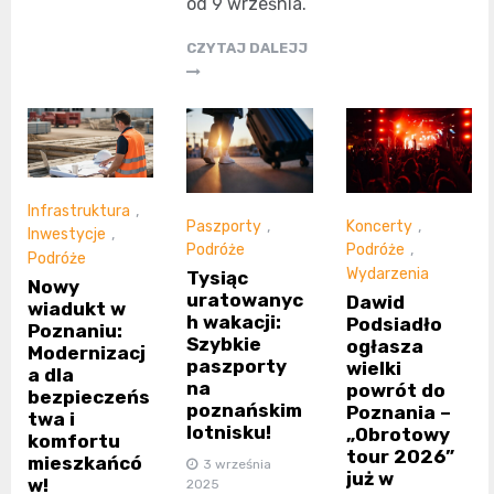
od 9 września.
CZYTAJ DALEJJ
Infrastruktura
,
Paszporty
,
Koncerty
,
Inwestycje
,
Podróże
Podróże
,
Podróże
Wydarzenia
Tysiąc
Nowy
uratowanyc
Dawid
wiadukt w
h wakacji:
Podsiadło
Poznaniu:
Szybkie
ogłasza
Modernizacj
paszporty
wielki
a dla
na
powrót do
bezpieczeńs
poznańskim
Poznania –
twa i
lotnisku!
„Obrotowy
komfortu
tour 2026”
mieszkańcó
3 września
już w
w!
2025