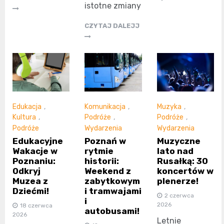
istotne zmiany
CZYTAJ DALEJJ
Edukacja
,
Komunikacja
,
Muzyka
,
Kultura
,
Podróże
,
Podróże
,
Podróże
Wydarzenia
Wydarzenia
Edukacyjne
Poznań w
Muzyczne
Wakacje w
rytmie
lato nad
Poznaniu:
historii:
Rusałką: 30
Odkryj
Weekend z
koncertów w
Muzea z
zabytkowym
plenerze!
Dziećmi!
i tramwajami
2 czerwca
i
2026
18 czerwca
autobusami!
2026
Letnie