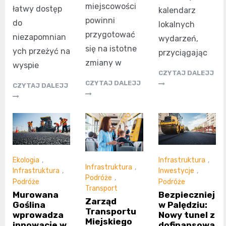
miejscowości
łatwy dostęp
kalendarz
powinni
do
lokalnych
przygotować
niezapomnian
wydarzeń,
się na istotne
ych przeżyć na
przyciągając
zmiany w
wyspie
CZYTAJ DALEJJ
CZYTAJ DALEJJ
CZYTAJ DALEJJ
Ekologia
,
Infrastruktura
,
Infrastruktura
,
Infrastruktura
,
Inwestycje
,
Podróże
,
Podróże
Podróże
Transport
Murowana
Bezpieczniej
Zarząd
Goślina
w Palędziu:
Transportu
wprowadza
Nowy tunel z
Miejskiego
innowacje w
dofinansowa