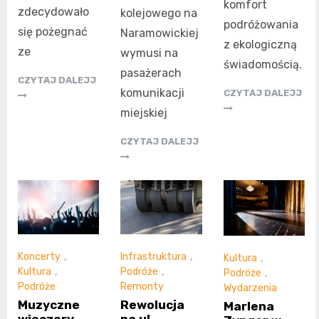
komfort
zdecydowało
kolejowego na
podróżowania
się pożegnać
Naramowickiej
z ekologiczną
ze
wymusi na
świadomością.
pasażerach
CZYTAJ DALEJJ
komunikacji
CZYTAJ DALEJJ
miejskiej
CZYTAJ DALEJJ
Koncerty
,
Infrastruktura
,
Kultura
,
Kultura
,
Podróże
,
Podróże
,
Podróże
Remonty
Wydarzenia
Muzyczne
Rewolucja
Marlena