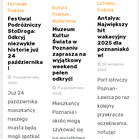
Lotniska
,
Festiwale
,
Kultura
,
Podróże
Podróże
Podróże
,
Antalya:
Festiwal
Wydarzenia
Największy
Podróżniczy
Muzeum
hit
StoDroga:
Kultur
wakacyjny
Odkryj
Świata w
2025 dla
niezwykłe
Poznaniu
poznaniakó
historie już
zaprasza na
w!
24
wyjątkowy
października
20 września
weekend
!
2025
pełen
11 października
odkryć!
Port lotniczy
2025
11 października
Poznań-
Już 24
2025
Ławica po raz
października
Mieszkańcy
kolejny
mieszkańcy
Poznania i
przekracza
naszego
okolic mogą
oczekiwania,
miasta będą
szykować się
notując
mogli spotkać
na wyjątkowy