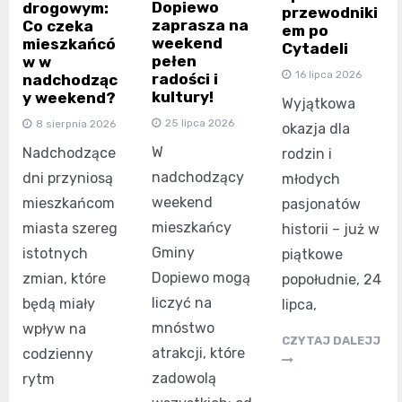
Dopiewo
drogowym:
przewodniki
zaprasza na
Co czeka
em po
weekend
mieszkańcó
Cytadeli
pełen
w w
16 lipca 2026
radości i
nadchodząc
kultury!
y weekend?
Wyjątkowa
25 lipca 2026
8 sierpnia 2026
okazja dla
W
Nadchodzące
rodzin i
nadchodzący
dni przyniosą
młodych
weekend
mieszkańcom
pasjonatów
mieszkańcy
miasta szereg
historii – już w
Gminy
istotnych
piątkowe
Dopiewo mogą
zmian, które
popołudnie, 24
liczyć na
będą miały
lipca,
mnóstwo
wpływ na
CZYTAJ DALEJJ
atrakcji, które
codzienny
zadowolą
rytm