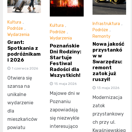
Kultura
,
Infrastruktura
,
Kultura
,
Podróże
,
Podróże
,
Podróże
,
Wydarzenia
Remonty
Wydarzenia
Grant:
Nowa jakość
Poznańskie
Spotkania z
przystankó
Dni Rodziny:
podróżnikam
w w
Startuje
i 2026
Swarzędzu:
Festiwal
remont
Radości dla
1 czerwca 2026
zatok już
Wszystkich!
Otwiera się
ruszył!
15 maja 2026
szansa na
13 maja 2026
Majowe dni w
unikalne
Modernizacja
Poznaniu
wydarzenie
zatok
zapowiadają
dla
przystankowy
się niezwykle
mieszkańców
ch przy ul.
interesująco
powiatu
Kwaśniewskieg