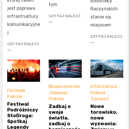
której celem
Biblioteka
tym
jest poprawa
Raczyńskich
infrastruktury
CZYTAJ DALEJJ
stanie się
komunikacyjne
miejscem
j
CZYTAJ DALEJJ
CZYTAJ DALEJJ
Bezpieczeństwo
Infrastruktura
,
Festiwale
,
,
Edukacja
,
Podróże
,
Podróże
Podróże
Transport
Festiwal
Zadbaj o
Nowe
Podróżniczy
swoje
torowisko,
StoDroga:
światła,
nowe
Spotkaj
zadbaj o
wyzwania:
Legendy