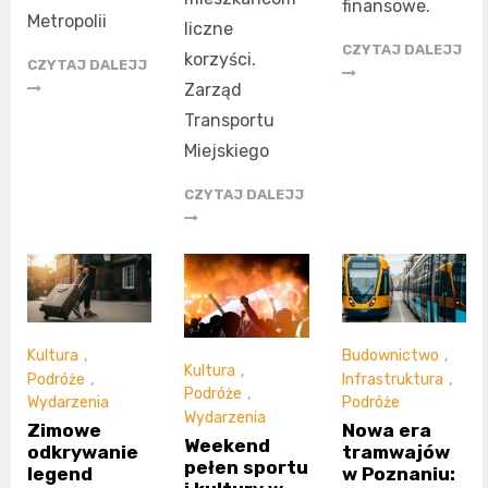
finansowe.
Metropolii
liczne
CZYTAJ DALEJJ
korzyści.
CZYTAJ DALEJJ
Zarząd
Transportu
Miejskiego
CZYTAJ DALEJJ
Kultura
,
Budownictwo
,
Kultura
,
Podróże
,
Infrastruktura
,
Podróże
,
Wydarzenia
Podróże
Wydarzenia
Zimowe
Nowa era
Weekend
odkrywanie
tramwajów
pełen sportu
legend
w Poznaniu: