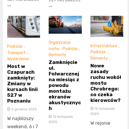
CZYTAJ DALEJJ
Organizacja
Infrastruktura
,
Podróże
,
ruchu
,
Podróże
,
Podróże
,
Transport
,
Remonty
Remonty
Wydarzenia
Zamknięcie
Nowe
Most w
ul.
zasady
Czapurach
Folwarcznej
ruchu wokół
zamknięty:
na miesiąc z
mostu
Zmiany w
powodu
Chrobrego:
kursach linii
montażu
co czeka
527 w
ekranów
kierowców?
Poznaniu
akustycznyc
h
10 listopada
2 grudnia 2025
2025
12 listopada
W najbliższy
2025
W rejonie
weekend, 6 i 7