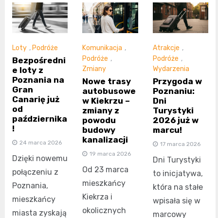
Loty
,
Podróże
Komunikacja
,
Atrakcje
,
Podróże
,
Podróże
,
Bezpośredni
Zmiany
Wydarzenia
e loty z
Poznania na
Nowe trasy
Przygoda w
Gran
autobusowe
Poznaniu:
Canarię już
w Kiekrzu –
Dni
od
zmiany z
Turystyki
października
powodu
2026 już w
!
budowy
marcu!
kanalizacji
24 marca 2026
17 marca 2026
19 marca 2026
Dzięki nowemu
Dni Turystyki
Od 23 marca
połączeniu z
to inicjatywa,
mieszkańcy
Poznania,
która na stałe
Kiekrza i
mieszkańcy
wpisała się w
okolicznych
miasta zyskają
marcowy