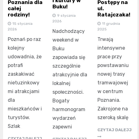
i kultury w
Poznania dla
Postępy na
Buku!
całej
ul.
rodziny!
Ratajczaka!
9 stycznia
2026
15 stycznia
11 grudnia
2026
2025
Nadchodzący
Poznań po raz
Trwają
weekend w
kolejny
intensywne
Buku
udowadnia, że
prace przy
zapowiada się
potrafi
powstawaniu
szczególnie
zaskakiwać
nowej trasy
atrakcyjnie dla
nietuzinkowy
tramwajowej
lokalnej
mi atrakcjami
w centrum
społeczności.
dla
Poznania.
Bogaty
mieszkańców i
Zakrojone na
harmonogram
turystów.
szeroką skalę
wydarzeń
Szlak
zapewni
CZYTAJ DALEJJ
CZYTAJ DALEJJ