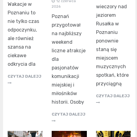
12 czerwca
Wakacje w
wieczory nad
2026
Poznaniu to
jeziorem
Poznań
nie tylko czas
Rusałka w
przygotował
odpoczynku,
Poznaniu
na najbliższy
ale również
ponownie
weekend
szansa na
staną się
liczne atrakcje
ciekawe
miejscem
dla
odkrycia dla
muzycznych
pasjonatów
spotkań, które
komunikacji
CZYTAJ DALEJJ
przyciągną
miejskiej i
miłośników
CZYTAJ DALEJJ
historii. Osoby
CZYTAJ DALEJJ