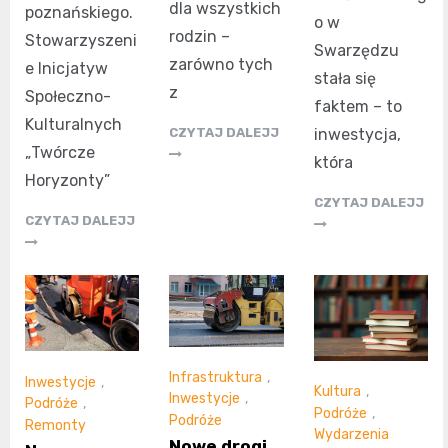
dla wszystkich
poznańskiego.
o w
rodzin –
Stowarzyszeni
Swarzędzu
zarówno tych
e Inicjatyw
stała się
z
Społeczno-
faktem – to
Kulturalnych
inwestycja,
CZYTAJ DALEJJ
„Twórcze
która
Horyzonty”
CZYTAJ DALEJJ
CZYTAJ DALEJJ
Infrastruktura
,
Inwestycje
,
Kultura
,
Inwestycje
,
Podróże
,
Podróże
,
Podróże
Remonty
Wydarzenia
Nowe drogi