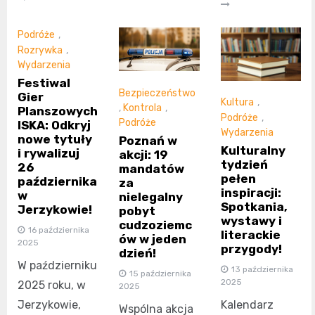
Podróże
,
Rozrywka
,
Wydarzenia
Festiwal
Bezpieczeństwo
Gier
Kultura
,
,
Kontrola
,
Planszowych
Podróże
,
Podróże
ISKA: Odkryj
Wydarzenia
nowe tytuły
Poznań w
Kulturalny
i rywalizuj
akcji: 19
tydzień
26
mandatów
pełen
października
za
inspiracji:
w
nielegalny
Spotkania,
Jerzykowie!
pobyt
wystawy i
cudzoziemc
16 października
literackie
ów w jeden
2025
przygody!
dzień!
W październiku
13 października
15 października
2025
2025 roku, w
2025
Jerzykowie,
Kalendarz
Wspólna akcja