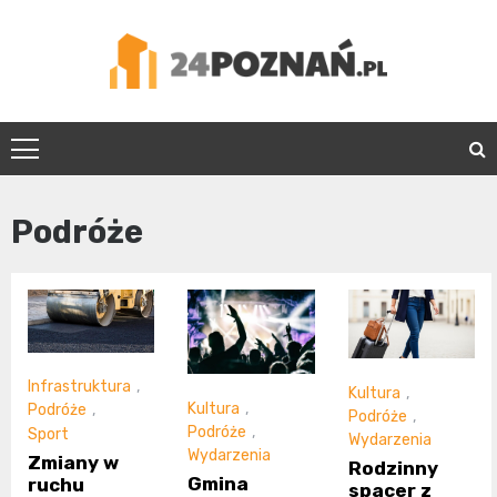
Skip
to
content
24Poznań.pl
Podróże
Infrastruktura
,
Kultura
,
Kultura
,
Podróże
,
Podróże
,
Podróże
,
Sport
Wydarzenia
Wydarzenia
Zmiany w
Rodzinny
Gmina
ruchu
spacer z