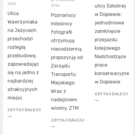
10 kwietnia
2026
ulicy Szkolnej
2026
Ulica
w Dopiewie:
Poznańscy
Wawrzyniaka
jednodniowe
miłośnicy
na Jeżycach
zamknięcie
fotografii
przechodzi
przejazdu
otrzymują
rozległą
kolejowego
niecodzienną
przebudowę,
Nadchodzące
propozycję od
zapowiadając
prace
Zarządu
się na jedno z
konserwacyjne
Transportu
najbardziej
w Dopiewie
Miejskiego.
atrakcyjnych
Wraz z
CZYTAJ DALEJJ
miejsc
nadejściem
wiosny, ZTM
CZYTAJ DALEJJ
CZYTAJ DALEJJ