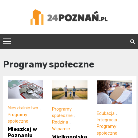
Skip
to
content
24Poznań.pl
Programy społeczne
Mieszkalnictwo
,
Programy
Edukacja
,
Programy
społeczne
,
Integracja
,
społeczne
Rodzina
,
Programy
Mieszkaj w
Wsparcie
społeczne
Poznaniu
Wielkopolska