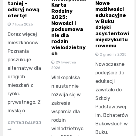
Nowe
taniej –
Karta
możliwości
odkryj nową
Rodziny
edukacyjne
ofertę!
2025:
w Buku
Nowości i
7 lipca 2026
dzięki
podsumowa
asystentowi
Coraz więcej
nie dla
międzykultu
rodzin
mieszkańców
rowemu
wielodzietny
Poznania
ch
2 grudnia 2025
poszukuje
29 kwietnia
Nowoczesne
alternatyw dla
2026
podejście do
drogich
Wielkopolska
edukacji
mieszkań z
nieustannie
zawitało do
rynku
rozwija się w
Szkoły
prywatnego. Z
zakresie
Podstawowej
myślą o
wsparcia dla
im. Bohaterów
rodzin
CZYTAJ DALEJJ
Bukowskich w
wielodzietnyc
Buku.