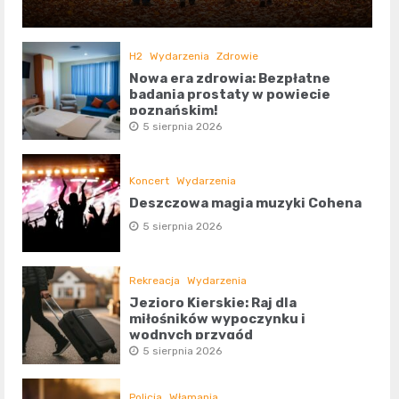
H2
Wydarzenia
Zdrowie
Nowa era zdrowia: Bezpłatne
badania prostaty w powiecie
poznańskim!
5 sierpnia 2026
Koncert
Wydarzenia
Deszczowa magia muzyki Cohena
5 sierpnia 2026
Rekreacja
Wydarzenia
Jezioro Kierskie: Raj dla
miłośników wypoczynku i
wodnych przygód
5 sierpnia 2026
Policja
Włamania