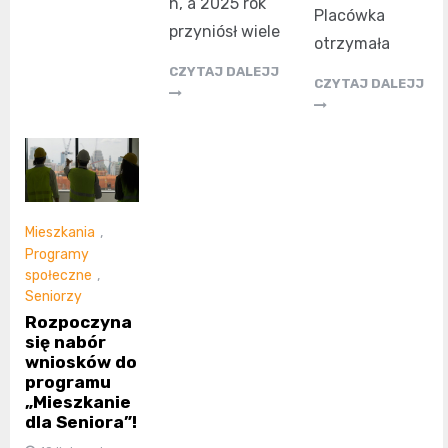
h, a 2025 rok
Placówka
przyniósł wiele
otrzymała
CZYTAJ DALEJJ
CZYTAJ DALEJJ
Mieszkania
,
Programy
społeczne
,
Seniorzy
Rozpoczyna
się nabór
wniosków do
programu
„Mieszkanie
dla Seniora”!