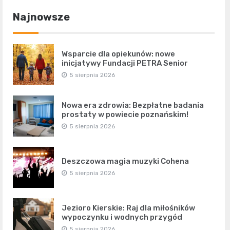
Najnowsze
Wsparcie dla opiekunów: nowe
inicjatywy Fundacji PETRA Senior
5 sierpnia 2026
Nowa era zdrowia: Bezpłatne badania
prostaty w powiecie poznańskim!
5 sierpnia 2026
Deszczowa magia muzyki Cohena
5 sierpnia 2026
Jezioro Kierskie: Raj dla miłośników
wypoczynku i wodnych przygód
5 sierpnia 2026